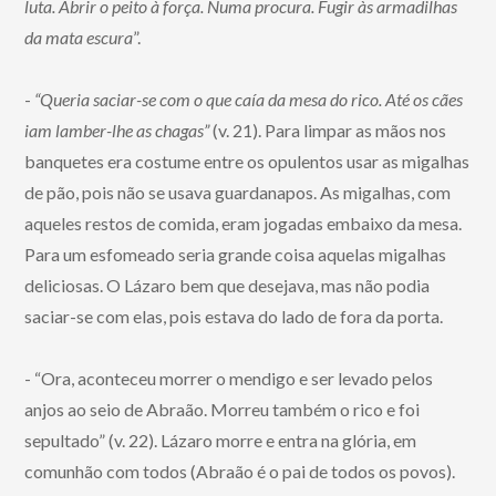
luta. Abrir o peito à força. Numa procura. Fugir às armadilhas
da mata escura
”.
-
“Queria saciar-se com o que caía da mesa do rico. Até os cães
iam lamber-lhe as chagas”
(v. 21). Para limpar as mãos nos
banquetes era costume entre os opulentos usar as migalhas
de pão, pois não se usava guardanapos. As migalhas, com
aqueles restos de comida, eram jogadas embaixo da mesa.
Para um esfomeado seria grande coisa aquelas migalhas
deliciosas. O Lázaro bem que desejava, mas não podia
saciar-se com elas, pois estava do lado de fora da porta.
- “Ora, aconteceu morrer o mendigo e ser levado pelos
anjos ao seio de Abraão. Morreu também o rico e foi
sepultado” (v. 22). Lázaro morre e entra na glória, em
comunhão com todos (Abraão é o pai de todos os povos).