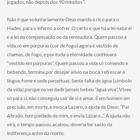
jogados, não depois dos 90 minutos”.
Não é que voluntariamente Deus manda o rico para o
Hades, para o inferno a sofrer. O certo é que há a lei natural
e a lei da compensação ou da semeadura. Quem passou a
vida só em púrpuras (cor de fogo) agora é vestido de
chamas, de fogo, e por toda a eternidade continuará
“vestido em púrpuras”. Quem passou a vida só comendo e
bebendo, termina por desejar alívio na boca, refrescar a
língua, fome e sede perpétuas. Sente falta de água (símbolo
da vida) porque na verdade jamais bebeu “água viva”. Viveu
só para si, não conseguiu sair de si e amar. É um homem em
precisão, em morte, e invoca Lazaro, a ajuda de Deus: “Pai
Abraão, tem piedade de mim, e envia Lázaro...”. A ajuda não
virá, o tempo passou, acabou, deveria ter saído da
indiferença antes da morte.