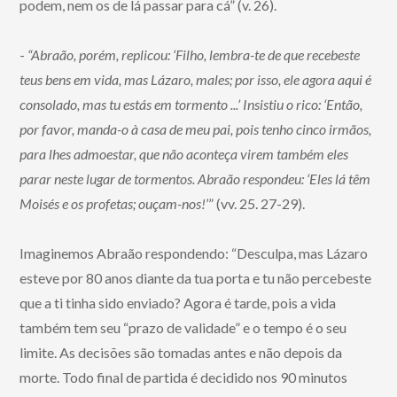
podem, nem os de lá passar para cá” (v. 26).
-
“Abraão, porém, replicou: ‘Filho, lembra-te de que recebeste
teus bens em vida, mas Lázaro, males; por isso, ele agora aqui é
consolado, mas tu estás em tormento ...’ Insistiu o rico: ‘Então,
por favor, manda-o à casa de meu pai, pois tenho cinco irmãos,
para lhes admoestar, que não aconteça virem também eles
parar neste lugar de tormentos. Abraão respondeu: ‘Eles lá têm
Moisés e os profetas; ouçam-nos!
’” (vv. 25. 27-29).
Imaginemos Abraão respondendo: “Desculpa, mas Lázaro
esteve por 80 anos diante da tua porta e tu não percebeste
que a ti tinha sido enviado? Agora é tarde, pois a vida
também tem seu “prazo de validade” e o tempo é o seu
limite. As decisões são tomadas antes e não depois da
morte. Todo final de partida é decidido nos 90 minutos