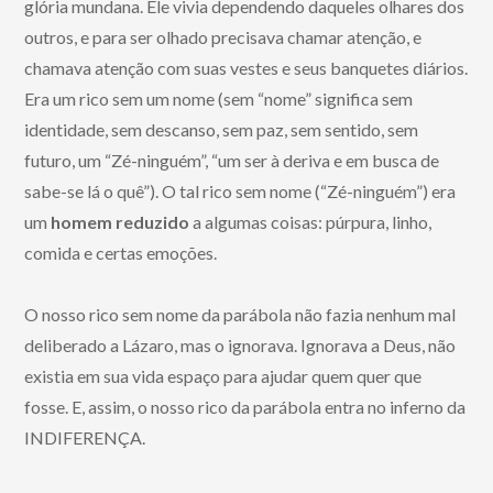
glória mundana. Ele vivia dependendo daqueles olhares dos
outros, e para ser olhado precisava chamar atenção, e
chamava atenção com suas vestes e seus banquetes diários.
Era um rico sem um nome (sem “nome” significa sem
identidade, sem descanso, sem paz, sem sentido, sem
futuro, um “Zé-ninguém”, “um ser à deriva e em busca de
sabe-se lá o quê”). O tal rico sem nome (“Zé-ninguém”) era
um
homem reduzido
a algumas coisas: púrpura, linho,
comida e certas emoções.
O nosso rico sem nome da parábola não fazia nenhum mal
deliberado a Lázaro, mas o ignorava. Ignorava a Deus, não
existia em sua vida espaço para ajudar quem quer que
fosse. E, assim, o nosso rico da parábola entra no inferno da
INDIFERENÇA.