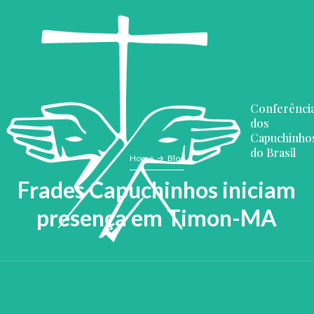
Conferênci
dos
Capuchinho
do Brasil
Home
Blog
Frades Capuchinhos iniciam
presença em Timon-MA