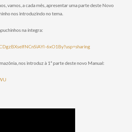
anos, vamos, a cada mês, apresentar uma parte deste Novo
inho nos introduzindo no tema.
puchinhos na íntegra:
XtLCDgzBXselfNCnSiAYI-6xO1By?usp=sharing
Amazônia, nos introduz à 1ª parte deste novo Manual:
rWU