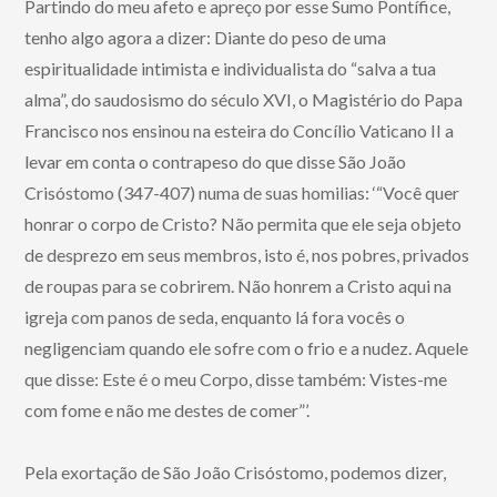
Partindo do meu afeto e apreço por esse Sumo Pontífice,
tenho algo agora a dizer: Diante do peso de uma
espiritualidade intimista e individualista do “salva a tua
alma”, do saudosismo do século XVI, o Magistério do Papa
Francisco nos ensinou na esteira do Concílio Vaticano II a
levar em conta o contrapeso do que disse São João
Crisóstomo (347-407) numa de suas homilias: ‘“Você quer
honrar o corpo de Cristo? Não permita que ele seja objeto
de desprezo em seus membros, isto é, nos pobres, privados
de roupas para se cobrirem. Não honrem a Cristo aqui na
igreja com panos de seda, enquanto lá fora vocês o
negligenciam quando ele sofre com o frio e a nudez. Aquele
que disse: Este é o meu Corpo, disse também: Vistes-me
com fome e não me destes de comer”’.
Pela exortação de São João Crisóstomo, podemos dizer,