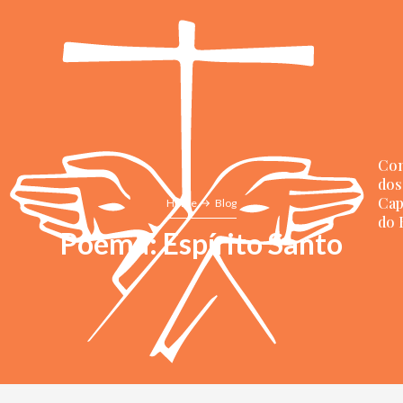
Con
dos
Cap
Home
Blog
do 
Poema: Espírito Santo