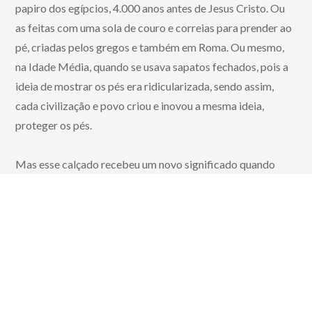
papiro dos egípcios, 4.000 anos antes de Jesus Cristo. Ou
as feitas com uma sola de couro e correias para prender ao
pé, criadas pelos gregos e também em Roma. Ou mesmo,
na Idade Média, quando se usava sapatos fechados, pois a
ideia de mostrar os pés era ridicularizada, sendo assim,
cada civilização e povo criou e inovou a mesma ideia,
proteger os pés.
Mas esse calçado recebeu um novo significado quando
passa a fazer parte da veste dos frades.
Clique aqui e confira mais sobre essa história.
Autor:
Departamento de Comunicação da CCB