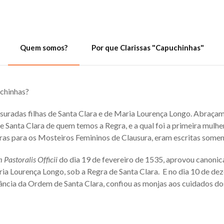
Quem somos?
Por que Clarissas "Capuchinhas"
uchinhas?
suradas filhas de Santa Clara e de Maria Lourença Longo. Abraçam
Santa Clara de quem temos a Regra, e a qual foi a primeira mulher 
gras para os Mosteiros Femininos de Clausura, eram escritas some
Pastoralis Officii
do dia 19 de fevereiro de 1535, aprovou canoni
ia Lourença Longo, sob a Regra de Santa Clara. E no dia 10 de 
ância da Ordem de Santa Clara, confiou as monjas aos cuidados d