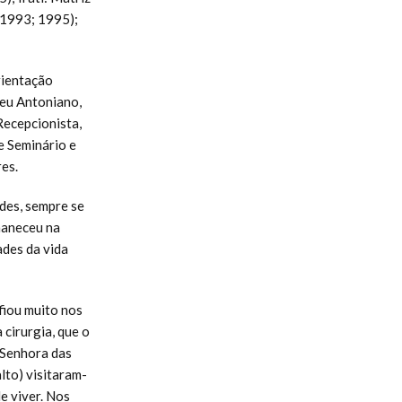
(1993; 1995);
rientação
neu Antoniano,
Recepcionista,
e Seminário e
es.
des, sempre se
maneceu na
ades da vida
fiou muito nos
cirurgia, que o
 Senhora das
lto) visitaram-
e viver. Nos