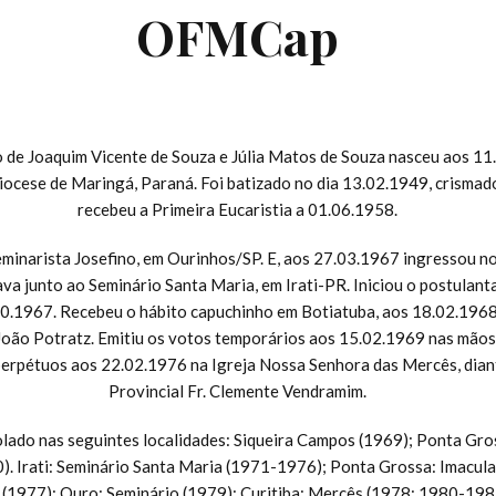
OFMCap
ho de Joaquim Vicente de Souza e Júlia Matos de Souza nasceu aos 1
ocese de Maringá, Paraná. Foi batizado no dia 13.02.1949, crismad
recebeu a Primeira Eucaristia a 01.06.1958.
seminarista Josefino, em Ourinhos/SP. E, aos 27.03.1967 ingressou n
ava junto ao Seminário Santa Maria, em Irati-PR. Iniciou o postulant
0.1967. Recebeu o hábito capuchinho em Botiatuba, aos 18.02.1968
João Potratz. Emitiu os votos temporários aos 15.02.1969 nas mãos
 perpétuos aos 22.02.1976 na Igreja Nossa Senhora das Mercês, dian
Provincial Fr. Clemente Vendramim.
lado nas seguintes localidades: Siqueira Campos (1969); Ponta Gr
). Irati: Seminário Santa Maria (1971-1976); Ponta Grossa: Imacul
 (1977); Ouro: Seminário (1979); Curitiba: Mercês (1978; 1980-1985)