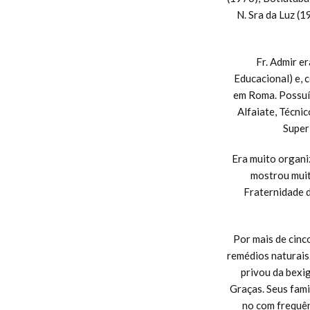
N. Sra da Luz (
Fr. Admir e
Educacional) e, 
em Roma. Possuía
Alfaiate, Técni
Super
Era muito organi
mostrou muit
Fraternidade d
Por mais de cinc
remédios naturais
privou da bexi
Graças. Seus fami
no com frequên