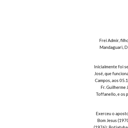
Frei Admir, fil
Mandaguari, Di
Inicialmente foi 
José, que funcion
Campos, aos 05.1
Fr. Guilherme 
Toffanello, e os
Exerceu o aposto
Bom Jesus (1970
(1976); Botiatuba