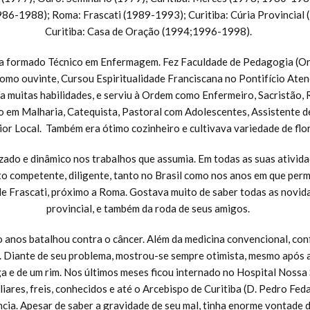
1986-1988); Roma: Frascati (1989-1993); Curitiba: Cúria Provincial 
Curitiba: Casa de Oração (1994;1996-1998).
ra formado Técnico em Enfermagem. Fez Faculdade de Pedagogia (O
como ouvinte, Cursou Espiritualidade Franciscana no Pontifício Ate
 muitas habilidades, e serviu à Ordem como Enfermeiro, Sacristão, 
co em Malharia, Catequista, Pastoral com Adolescentes, Assistente d
ior Local. Também era ótimo cozinheiro e cultivava variedade de flor
zado e dinâmico nos trabalhos que assumia. Em todas as suas ativida
o competente, diligente, tanto no Brasil como nos anos em que per
e Frascati, próximo a Roma. Gostava muito de saber todas as novid
provincial, e também da roda de seus amigos.
o anos batalhou contra o câncer. Além da medicina convencional, con
. Diante de seu problema, mostrou-se sempre otimista, mesmo após a 
ga e de um rim. Nos últimos meses ficou internado no Hospital Nossa
liares, freis, conhecidos e até o Arcebispo de Curitiba (D. Pedro Feda
cia. Apesar de saber a gravidade de seu mal, tinha enorme vontade d