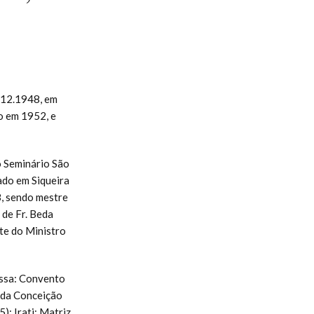
1.12.1948, em
o em 1952, e
o Seminário São
ado em Siqueira
, sendo mestre
 de Fr. Beda
te do Ministro
ossa: Convento
ada Conceição
; Irati: Matriz