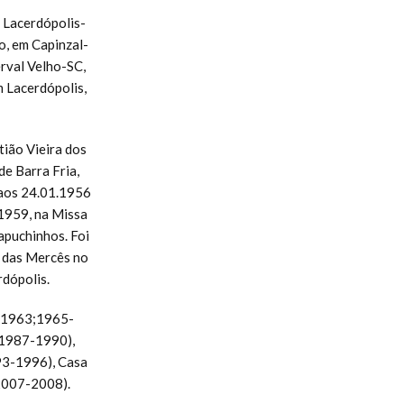
e Lacerdópolis-
o, em Capinzal-
rval Velho-SC,
 Lacerdópolis,
tião Vieira dos
e Barra Fria,
 aos 24.01.1956
1959, na Missa
apuchinhos. Foi
a das Mercês no
rdópolis.
a (1963;1965-
 1987-1990),
93-1996), Casa
2007-2008).