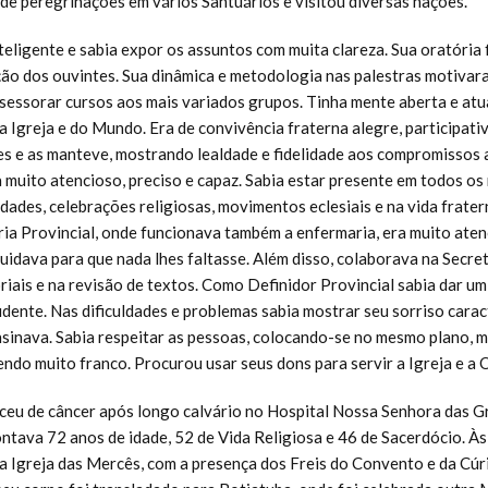
de peregrinações em vários Santuários e visitou diversas nações.
nteligente e sabia expor os assuntos com muita clareza. Sua oratória 
ção dos ouvintes. Sua dinâmica e metodologia nas palestras motivar
sessorar cursos aos mais variados grupos. Tinha mente aberta e atu
 Igreja e do Mundo. Era de convivência fraterna alegre, participativ
s e as manteve, mostrando lealdade e fidelidade aos compromissos
a muito atencioso, preciso e capaz. Sabia estar presente em todos o
ades, celebrações religiosas, movimentos eclesiais e na vida frate
ia Provincial, onde funcionava também a enfermaria, era muito ate
uidava para que nada lhes faltasse. Além disso, colaborava na Secret
iais e na revisão de textos. Como Definidor Provincial sabia dar um
dente. Nas dificuldades e problemas sabia mostrar seu sorriso caract
sinava. Sabia respeitar as pessoas, colocando-se no mesmo plano, 
endo muito franco. Procurou usar seus dons para servir a Igreja e a 
leceu de câncer após longo calvário no Hospital Nossa Senhora das Gr
ntava 72 anos de idade, 52 de Vida Religiosa e 46 de Sacerdócio. À
a Igreja das Mercês, com a presença dos Freis do Convento e da Cúri