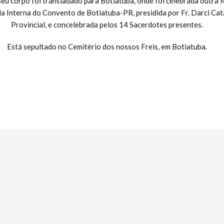
eu corpo foi transladado para Botiatuba, onde foi celebrada outra 
 Interna do Convento de Botiatuba-PR, presidida por Fr. Darci Cat
Provincial, e concelebrada pelos 14 Sacerdotes presentes.
Está sepultado no Cemitério dos nossos Freis, em Botiatuba.