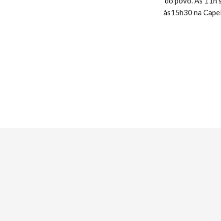
do povo. Às 11h s
às15h30 na Capela