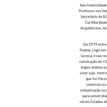
Nas fraternidade
Professor nos Sem
Secretário da S
Curitiba (dua
Arquidiocese, As
Em 1979 esteve
Puebla. Logo em s
Grossa, e nas re
construção do CE
leigos animou a 
viver sujo. Inter
que foi Pároc
construiu os
comunicação soci
para universitá
vários Estados d