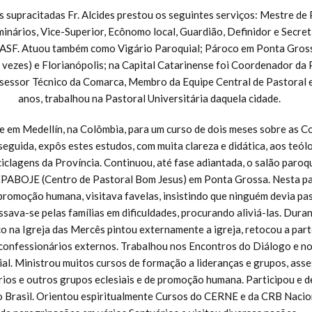
s supracitadas Fr. Alcides prestou os seguintes serviços: Mestre de
inários, Vice-Superior, Ecônomo local, Guardião, Definidor e Secretá
EASF. Atuou também como Vigário Paroquial; Pároco em Ponta Gross
s vezes) e Florianópolis; na Capital Catarinense foi Coordenador da 
sessor Técnico da Comarca, Membro da Equipe Central de Pastoral e
anos, trabalhou na Pastoral Universitária daquela cidade.
 em Medellín, na Colômbia, para um curso de dois meses sobre as C
eguida, expôs estes estudos, com muita clareza e didática, aos teó
ciclagens da Província. Continuou, até fase adiantada, o salão paroqu
PABOJE (Centro de Pastoral Bom Jesus) em Ponta Grossa. Nesta pa
promoção humana, visitava favelas, insistindo que ninguém devia p
essava-se pelas famílias em dificuldades, procurando aliviá-las. Dur
o na Igreja das Mercês pintou externamente a igreja, retocou a part
 confessionários externos. Trabalhou nos Encontros do Diálogo e no
al. Ministrou muitos cursos de formação a lideranças e grupos, asse
rios e outros grupos eclesiais e de promoção humana. Participou e 
o Brasil. Orientou espiritualmente Cursos do CERNE e da CRB Nacion