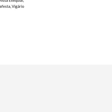
Missa Exequial,
afesta, Vigário