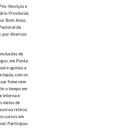
 Pós-Noviços e
rio Provincial,
a: Bom Jesus,
Pastoral da
, por diversos
onclusões de
logos, em Ponta
ial e apoiou a
róquia, com os
assar fome nem
ante o tempo em
e interna e
s meios de
ssorou retiros
deu cursos em
al. Participou