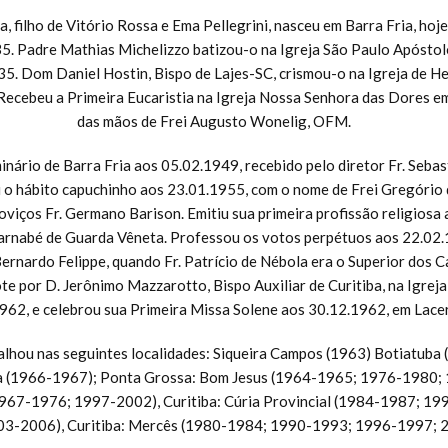
a, filho de Vitório Rossa e Ema Pellegrini, nasceu em Barra Fria, hoj
5. Padre Mathias Michelizzo batizou-o na Igreja São Paulo Apóstol
35. Dom Daniel Hostin, Bispo de Lajes-SC, crismou-o na Igreja de He
Recebeu a Primeira Eucaristia na Igreja Nossa Senhora das Dores em
das mãos de Frei Augusto Wonelig, OFM.
nário de Barra Fria aos 05.02.1949, recebido pelo diretor Fr. Sebas
 o hábito capuchinho aos 23.01.1955, com o nome de Frei Gregório d
oviços Fr. Germano Barison. Emitiu sua primeira profissão religiosa
Barnabé de Guarda Vêneta. Professou os votos perpétuos aos 22.02.
 Bernardo Felippe, quando Fr. Patrício de Nébola era o Superior dos C
e por D. Jerônimo Mazzarotto, Bispo Auxiliar de Curitiba, na Igrej
962, e celebrou sua Primeira Missa Solene aos 30.12.1962, em Lace
balhou nas seguintes localidades: Siqueira Campos (1963) Botiatub
a (1966-1967); Ponta Grossa: Bom Jesus (1964-1965; 1976-1980;
1967-1976; 1997-2002), Curitiba: Cúria Provincial (1984-1987; 19
03-2006), Curitiba: Mercês (1980-1984; 1990-1993; 1996-1997; 