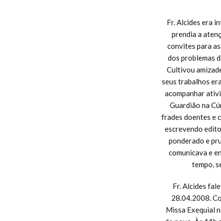
Fr. Alcides era i
prendia a aten
convites para as
dos problemas da
Cultivou amizade
seus trabalhos er
acompanhar ativid
Guardião na Cúr
frades doentes e c
escrevendo editor
ponderado e pru
comunicava e en
tempo, s
Fr. Alcides fa
28.04.2008. Co
Missa Exequial n