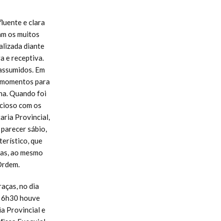
fluente e clara
am os muitos
alizada diante
a e receptiva.
 assumidos. Em
s momentos para
rna. Quando foi
ncioso com os
aria Provincial,
 parecer sábio,
erístico, que
mas, ao mesmo
Ordem.
aças, no dia
s 6h30 houve
a Provincial e