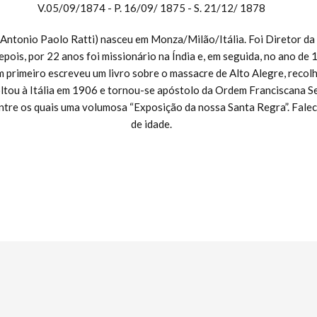
V.05/09/1874 - P. 16/09/ 1875 - S. 21/12/ 1878
Antonio Paolo Ratti) nasceu em Monza/Milão/Itália. Foi Diretor da 
epois, por 22 anos foi missionário na Índia e, em seguida, no ano de 
em primeiro escreveu um livro sobre o massacre de Alto Alegre, recol
ltou à Itália em 1906 e tornou-se apóstolo da Ordem Franciscana S
entre os quais uma volumosa “Exposição da nossa Santa Regra”. Fale
de idade.