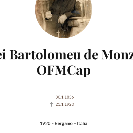
ei Bartolomeu de Monz
OFMCap
30.1.1856
21.1.1920
1920 – Bérgamo – Itália