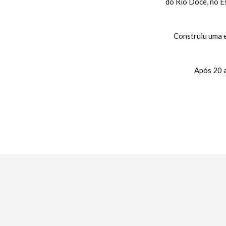
do Rio Doce, no E
Construiu uma 
Após 20 a