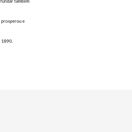
e fundar também
 prosperou e
e 1890.