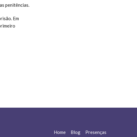
as penitências.
prisão. Em
primeiro
Home
Blog
Presenças