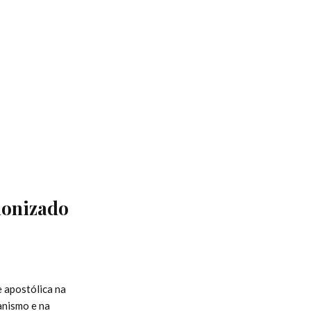
nonizado
 apostólica na
anismo e na