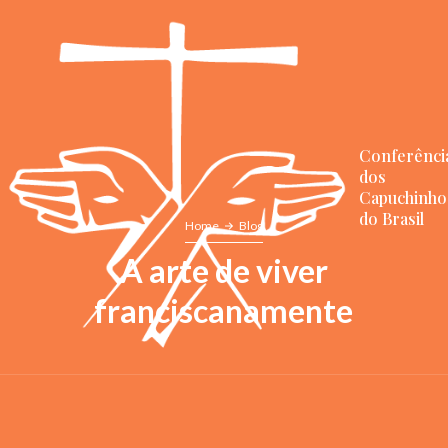
Conferênci
dos
Capuchinho
do Brasil
Home
Blog
A arte de viver
franciscanamente