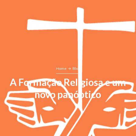
Home
Blog
A Formação Religiosa e um
novo panóptico