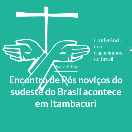
Conferência
dos
Capuchinhos
do Brasil
Home
Blog
Encontro de Pós noviços do
sudeste do Brasil acontece
em Itambacuri