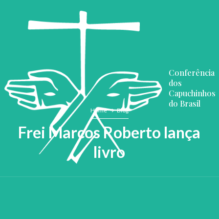
Conferência
dos
Capuchinhos
do Brasil
Home
Blog
Frei Marcos Roberto lança
livro