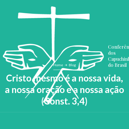
Conferên
dos
Capuchin
do Brasil
Home
Blog
Cristo mesmo é a nossa vida,
a nossa oração e a nossa ação
(Const. 3,4)