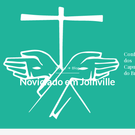
Conf
dos
Capu
Home
Blog
do Br
Noviciado em Joinville