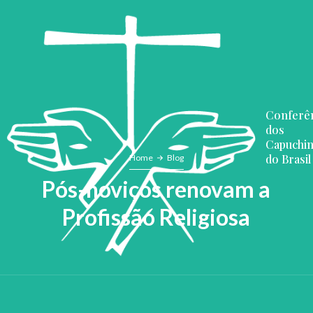
Conferên
dos
Capuchi
do Brasil
Home
Blog
Pós-noviços renovam a
Profissão Religiosa