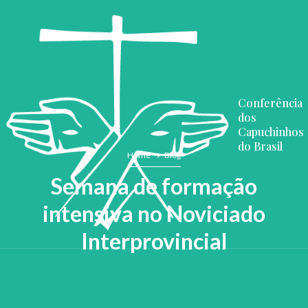
Conferência
dos
Capuchinhos
do Brasil
Home
Blog
Semana de formação
intensiva no Noviciado
Interprovincial