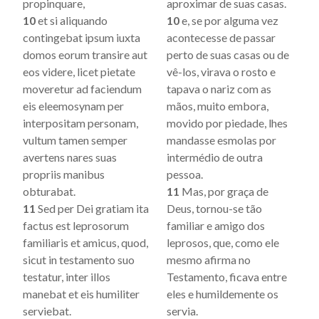
propinquare,
aproximar de suas casas.
10
et si aliquando
10
e, se por alguma vez
contingebat ipsum iuxta
acontecesse de passar
domos eorum transire aut
perto de suas casas ou de
eos videre, licet pietate
vê-los, virava o rosto e
moveretur ad faciendum
tapava o nariz com as
eis eleemosynam per
mãos, muito embora,
interpositam personam,
movido por piedade, lhes
vultum tamen semper
mandasse esmolas por
avertens nares suas
intermédio de outra
propriis manibus
pessoa.
obturabat.
11
Mas, por graça de
11
Sed per Dei gratiam ita
Deus, tornou-se tão
factus est leprosorum
familiar e amigo dos
familiaris et amicus, quod,
leprosos, que, como ele
sicut in testamento suo
mesmo afirma no
testatur, inter illos
Testamento, ficava entre
manebat et eis humiliter
eles e humildemente os
serviebat.
servia.