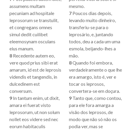
assumens multam
mesmo.
pecuniam ad hospitale
7
Poucos dias depois,
leprosorum se transtulit,
levando muito dinheiro,
et congregans omnes
transferiu-se para o
simul dedit cuilibet
leprosário, e, juntando
eleemosynam osculans
todos, deu a cada um uma
eius manum.
esmola, beijando-lhes a
8
Recedente autem eo,
mão.
vere quod prius sibi erat
8
Quando foi embora,
amarum, id est de leprosis
verdadeiramente o que lhe
videndis et tangendis, in
era amargo, isto é, ver e
dulcedinem est
tocar os leprosos,
conversum.
convertera-se em doçura.
9
In tantum enim, ut dixit,
9
Tanto que, como contou,
amara ei fuerat visto
para ele fora amarga a
leprosorum, ut non solum
visão dos leprosos, de
nollet eos videre sed nec
modo que não só não os
eorum habitaculis
podia ver, mas se