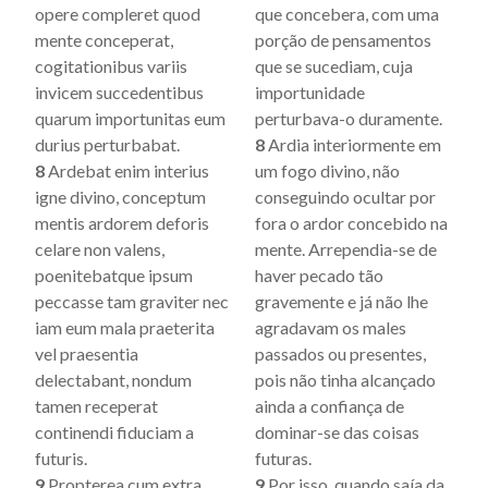
opere compleret quod
que concebera, com uma
mente conceperat,
porção de pensamentos
cogitationibus variis
que se sucediam, cuja
invicem succedentibus
importunidade
quarum importunitas eum
perturbava-o duramente.
durius perturbabat.
8
Ardia interiormente em
8
Ardebat enim interius
um fogo divino, não
igne divino, conceptum
conseguindo ocultar por
mentis ardorem deforis
fora o ardor concebido na
celare non valens,
mente. Arrependia-se de
poenitebatque ipsum
haver pecado tão
peccasse tam graviter nec
gravemente e já não lhe
iam eum mala praeterita
agradavam os males
vel praesentia
passados ou presentes,
delectabant, nondum
pois não tinha alcançado
tamen receperat
ainda a confiança de
continendi fiduciam a
dominar-se das coisas
futuris.
futuras.
9
Propterea cum extra
9
Por isso, quando saía da