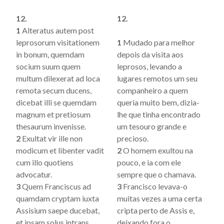
12.
12.
1
Alteratus autem post
leprosorum visitationem
1
Mudado para melhor
in bonum, quemdam
depois da visita aos
socium suum quem
leprosos, levando a
multum dilexerat ad loca
lugares remotos um seu
remota secum ducens,
companheiro a quem
dicebat illi se quemdam
queria muito bem, dizia-
magnum et pretiosum
lhe que tinha encontrado
thesaurum invenisse.
um tesouro grande e
2
Exultat vir ille non
precioso.
modicum et libenter vadit
2
O homem exultou na
cum illo quotiens
pouco, e ia com ele
advocatur.
sempre que o chamava.
3
Quem Franciscus ad
3
Francisco levava-o
quamdam cryptam iuxta
muitas vezes a uma certa
Assisium saepe ducebat,
cripta perto de Assis e,
et ipsam solus intrans
deixando fora o