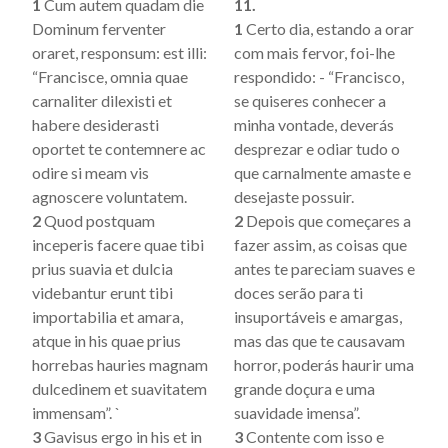
1
Cum autem quadam die
11.
Dominum ferventer
1
Certo dia, estando a orar
oraret, responsum: est illi:
com mais fervor, foi-lhe
“Francisce, omnia quae
respondido: - “Francisco,
carnaliter dilexisti et
se quiseres conhecer a
habere desiderasti
minha vontade, deverás
oportet te contemnere ac
desprezar e odiar tudo o
odire si meam vis
que carnalmente amaste e
agnoscere voluntatem.
desejaste possuir.
2
Quod postquam
2
Depois que começares a
inceperis facere quae tibi
fazer assim, as coisas que
prius suavia et dulcia
antes te pareciam suaves e
videbantur erunt tibi
doces serão para ti
importabilia et amara,
insuportáveis e amargas,
atque in his quae prius
mas das que te causavam
horrebas hauries magnam
horror, poderás haurir uma
dulcedinem et suavitatem
grande doçura e uma
immensam”. `
suavidade imensa”.
3
Gavisus ergo in his et in
3
Contente com isso e