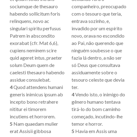
sociumque de thesauro
companheiro, preocupado
habendo sollicitum foris
com o tesouro que teria,
relinquens, novo ac
entrava sozinho, e,
singulari spiritu perfusus
invadido por um espírito
Patrem in abscondito
novo, orava no escondido
exorabat (cfr. Mat 6,6),
ao Pai, não querendo que
cupiens neminem scire
ninguém soubesse o que
quid ageret intus, praeter
fazia lá dentro, a não ser
solum Deum quem de
só Deus que consultava
caelesti thesauro habendo
assiduamente sobre o
assidue consulebat.
tesouro celeste que devia
4
Quod attendens humani
ter.
generis inimicus ipsum ab
4
Vendo isto, o inimigo do
incepto bono retrahere
gênero humano tentava
nititur ei timorem
tirá-lo do bom caminho
incutiens et horrorem.
começado, incutindo-lhe
5
Nam quaedam mulier
temor e horror.
erat Assisii gibbosa
5
Havia em Assis uma