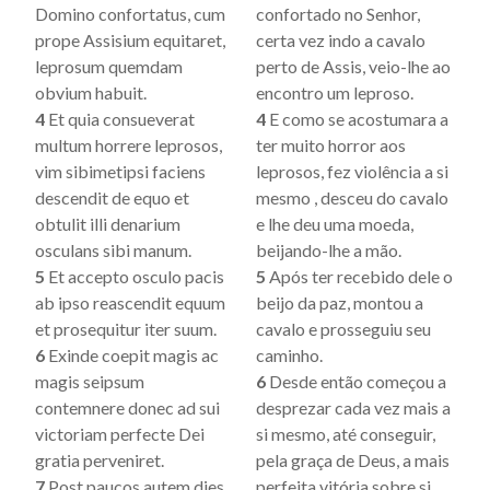
Domino confortatus, cum
confortado no Senhor,
prope Assisium equitaret,
certa vez indo a cavalo
leprosum quemdam
perto de Assis, veio-lhe ao
obvium habuit.
encontro um leproso.
4
Et quia consueverat
4
E como se acostumara a
multum horrere leprosos,
ter muito horror aos
vim sibimetipsi faciens
leprosos, fez violência a si
descendit de equo et
mesmo , desceu do cavalo
obtulit illi denarium
e lhe deu uma moeda,
osculans sibi manum.
beijando-lhe a mão.
5
Et accepto osculo pacis
5
Após ter recebido dele o
ab ipso reascendit equum
beijo da paz, montou a
et prosequitur iter suum.
cavalo e prosseguiu seu
6
Exinde coepit magis ac
caminho.
magis seipsum
6
Desde então começou a
contemnere donec ad sui
desprezar cada vez mais a
victoriam perfecte Dei
si mesmo, até conseguir,
gratia perveniret.
pela graça de Deus, a mais
7
Post paucos autem dies,
perfeita vitória sobre si