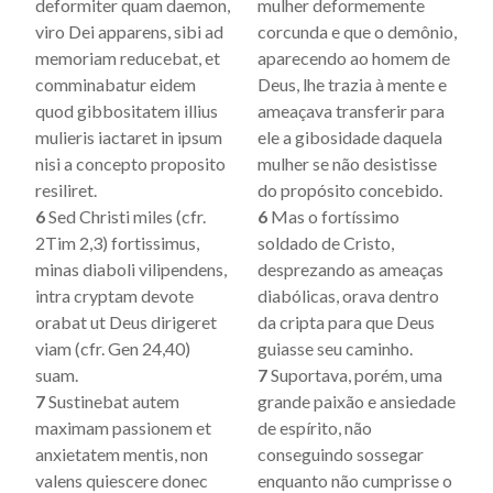
deformiter quam daemon,
mulher deformemente
viro Dei apparens, sibi ad
corcunda e que o demônio,
memoriam reducebat, et
aparecendo ao homem de
comminabatur eidem
Deus, lhe trazia à mente e
quod gibbositatem illius
ameaçava transferir para
mulieris iactaret in ipsum
ele a gibosidade daquela
nisi a concepto proposito
mulher se não desistisse
resiliret.
do propósito concebido.
6
Sed Christi miles (cfr.
6
Mas o fortíssimo
2Tim 2,3) fortissimus,
soldado de Cristo,
minas diaboli vilipendens,
desprezando as ameaças
intra cryptam devote
diabólicas, orava dentro
orabat ut Deus dirigeret
da cripta para que Deus
viam (cfr. Gen 24,40)
guiasse seu caminho.
suam.
7
Suportava, porém, uma
7
Sustinebat autem
grande paixão e ansiedade
maximam passionem et
de espírito, não
anxietatem mentis, non
conseguindo sossegar
valens quiescere donec
enquanto não cumprisse o