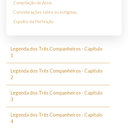
Compilação de Assis
Considerações sobre os estigmas
Espelho da Perfeição
Espelho da Perfeição Menor
Henrique de Abranches
Legenda dos Três Companheiros - Capítulo
I Fioretti
1
Juliano de Spira
Legenda Maior
Legenda dos Três Companheiros - Capítulo
2
Legenda para uso coral
Legenda Perusina
Legenda dos Três Companheiros - Capítulo
Primeira vida do Beato Francisco (Primeiro Tomás de
3
Celano)
Sacrum Commercium S.Francisci cum domina Paupertat
Legenda dos Três Companheiros - Capítulo
4
Segunda vida do Beato Francisco (Segundo Tomás de
Celano)