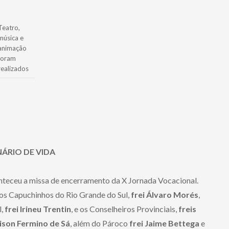
Teatro,
música e
animação
foram
realizados
ÁRIO DE VIDA
nteceu a missa de encerramento da X Jornada Vocacional.
nos Capuchinhos do Rio Grande do Sul,
frei Álvaro Morés
,
l,
frei Irineu Trentin
, e os Conselheiros Provinciais,
freis
aison Fermino de Sá
, além do Pároco
frei Jaime Bettega
e