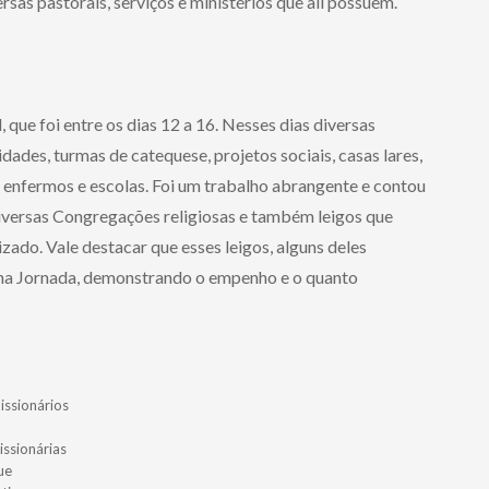
sas pastorais, serviços e ministérios que ali possuem.
que foi entre os dias 12 a 16. Nesses dias diversas
ades, turmas de catequese, projetos sociais, casas lares,
a, enfermos e escolas. Foi um trabalho abrangente e contou
diversas Congregações religiosas e também leigos que
zado. Vale destacar que esses leigos, alguns deles
r na Jornada, demonstrando o empenho e o quanto
issionários
issionárias
ue