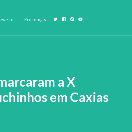
eva-se
Presenças
 marcaram a X
uchinhos em Caxias