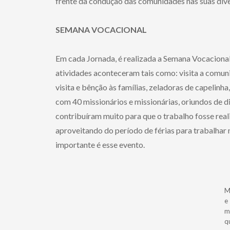
frente da condução das comunidades nas suas diver
SEMANA VOCACIONAL
Em cada Jornada, é realizada a Semana Vocacional, 
atividades aconteceram tais como: visita a comunid
visita e bênção às famílias, zeladoras de capelinh
com 40 missionários e missionárias, oriundos de 
contribuíram muito para que o trabalho fosse reali
aproveitando do período de férias para trabalha
importante é esse evento.
M
e
m
q