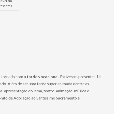
stiveram
resentes
 Jornada com a
tarde vocacional
. Estiveram presentes 14
tado. Além de ser uma tarde super animada dentre as
s, apresentação do lema, teatro, animação, música e
nito de Adoração ao Santíssimo Sacramento e