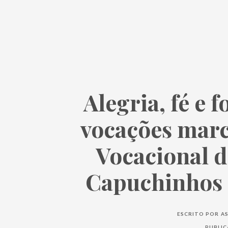
Alegria, fé e 
vocações marc
Vocacional d
Capuchinhos 
ESCRITO POR
AS
PUBLI