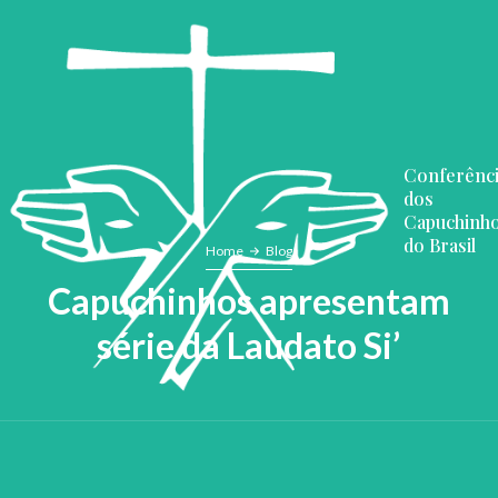
Conferênc
dos
Capuchinh
do Brasil
Home
Blog
Capuchinhos apresentam
série da Laudato Si’