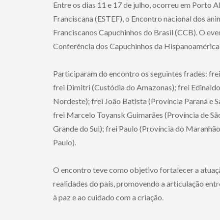
Entre os dias 11 e 17 de julho, ocorreu em Porto A
Franciscana (ESTEF), o Encontro nacional dos ani
Franciscanos Capuchinhos do Brasil (CCB). O ev
Conferência dos Capuchinhos da Hispanoamérica
Participaram do encontro os seguintes frades: fre
frei Dimitri (Custódia do Amazonas); frei Edinaldo
Nordeste); frei João Batista (Província Paraná e S
frei Marcelo Toyansk Guimarães (Província de São 
Grande do Sul); frei Paulo (Província do Maranhão
Paulo).
O encontro teve como objetivo fortalecer a atua
realidades do país, promovendo a articulação entre
à paz e ao cuidado com a criação.