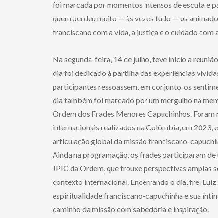
foi marcada por momentos intensos de escuta e pa
quem perdeu muito — às vezes tudo — os animado
franciscano com a vida, a justiça e o cuidado co
Na segunda-feira, 14 de julho, teve início a reuni
dia foi dedicado à partilha das experiências vivid
participantes ressoassem, em conjunto, os sentim
dia também foi marcado por um mergulho na memóri
Ordem dos Frades Menores Capuchinhos. Foram r
internacionais realizados na Colômbia, em 2023, e 
articulação global da missão franciscano-capuchinh
Ainda na programação, os frades participaram d
JPIC da Ordem, que trouxe perspectivas amplas s
contexto internacional. Encerrando o dia, frei Lui
espiritualidade franciscano-capuchinha e sua ínti
caminho da missão com sabedoria e inspiração.