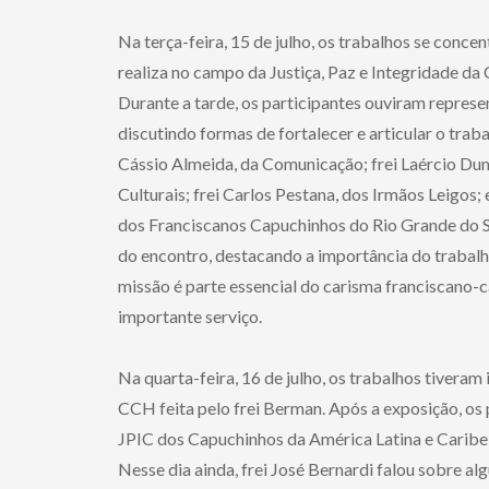
Na terça-feira, 15 de julho, os trabalhos se conc
realiza no campo da Justiça, Paz e Integridade da
Durante a tarde, os participantes ouviram represe
discutindo formas de fortalecer e articular o tra
Cássio Almeida, da Comunicação; frei Laércio Dumi
Culturais; frei Carlos Pestana, dos Irmãos Leigos;
dos Franciscanos Capuchinhos do Rio Grande do Sul
do encontro, destacando a importância do trabalho
missão é parte essencial do carisma franciscano-
importante serviço.
Na quarta-feira, 16 de julho, os trabalhos tivera
CCH feita pelo frei Berman. Após a exposição, os 
JPIC dos Capuchinhos da América Latina e Caribe
Nesse dia ainda, frei José Bernardi falou sobre a