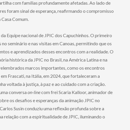
rtilha com famílias profundamente afetadas. Ao lado de
res foram sinal de esperança, reafirmando o compromisso
m a Casa Comum.
ão da Equipe nacional de JPIC dos Capuchinhos. O primeiro
as no seminário e nas visitas em Canoas, permitindo que os
entos e aprendizados desses encontros com a realidade. O
a histórica da JPIC no Brasil, na América Latina e na
elembrados marcos importantes, como os encontros
em Frascati, na Itália, em 2024, que fortaleceram a
a voltada à justiça, à paz e ao cuidado com a criação.
e uma conversa
on-line
com frei Scaria Kalloor, animador de
obre os desafios e esperanças da animação JPIC no
z Carlos Susin conduziu uma reflexão profunda sobre a
ma relação com a espiritualidade de JPIC, iluminando o