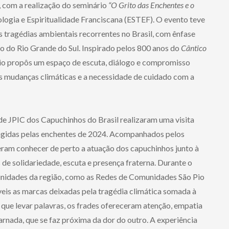
, com a realização do seminário
“O Grito das Enchentes e o
eologia e Espiritualidade Franciscana (ESTEF). O evento teve
 tragédias ambientais recorrentes no Brasil, com ênfase
 do Rio Grande do Sul. Inspirado pelos 800 anos do
Cântico
ário propôs um espaço de escuta, diálogo e compromisso
as mudanças climáticas e a necessidade de cuidado com a
de JPIC dos Capuchinhos do Brasil realizaram uma visita
ingidas pelas enchentes de 2024. Acompanhados pelos
deram conhecer de perto a atuação dos capuchinhos junto à
de solidariedade, escuta e presença fraterna. Durante o
unidades da região, como as Redes de Comunidades São Pio
veis as marcas deixadas pela tragédia climática somada à
 que levar palavras, os frades ofereceram atenção, empatia
arnada, que se faz próxima da dor do outro. A experiência