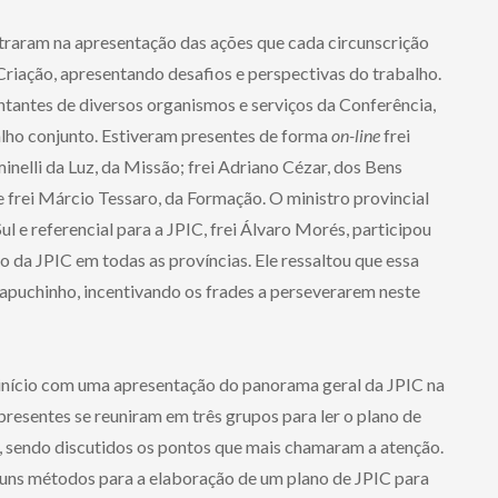
entraram na apresentação das ações que cada circunscrição
 Criação, apresentando desafios e perspectivas do trabalho.
ntantes de diversos organismos e serviços da Conferência,
balho conjunto. Estiveram presentes de forma
on-line
frei
nelli da Luz, da Missão; frei Adriano Cézar, dos Bens
 e frei Márcio Tessaro, da Formação. O ministro provincial
 e referencial para a JPIC, frei Álvaro Morés, participou
 da JPIC em todas as províncias. Ele ressaltou que essa
capuchinho, incentivando os frades a perseverarem neste
m início com uma apresentação do panorama geral da JPIC na
presentes se reuniram em três grupos para ler o plano de
, sendo discutidos os pontos que mais chamaram a atenção.
lguns métodos para a elaboração de um plano de JPIC para