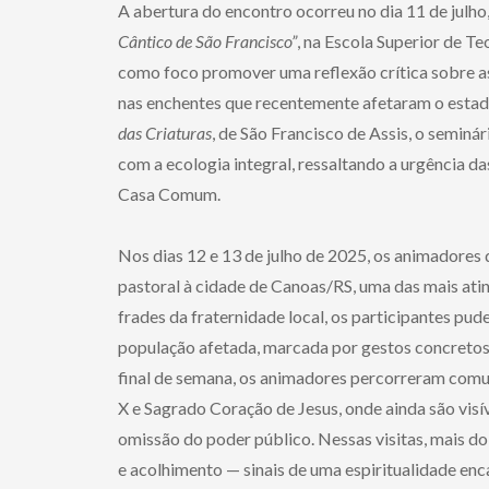
A abertura do encontro ocorreu no dia 11 de julho
Cântico de São Francisco”
, na Escola Superior de T
como foco promover uma reflexão crítica sobre as
nas enchentes que recentemente afetaram o estado
das Criaturas
, de São Francisco de Assis, o semin
com a ecologia integral, ressaltando a urgência d
Casa Comum.
Nos dias 12 e 13 de julho de 2025, os animadores 
pastoral à cidade de Canoas/RS, uma das mais at
frades da fraternidade local, os participantes pu
população afetada, marcada por gestos concretos 
final de semana, os animadores percorreram com
X e Sagrado Coração de Jesus, onde ainda são visí
omissão do poder público. Nessas visitas, mais do
e acolhimento — sinais de uma espiritualidade enc