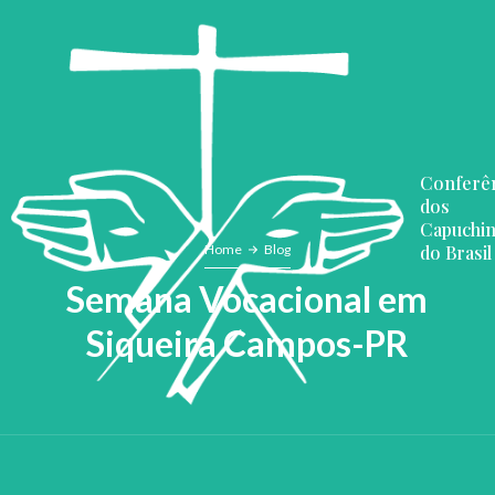
Conferê
dos
Capuchi
do Brasil
Home
Blog
Semana Vocacional em
Siqueira Campos-PR