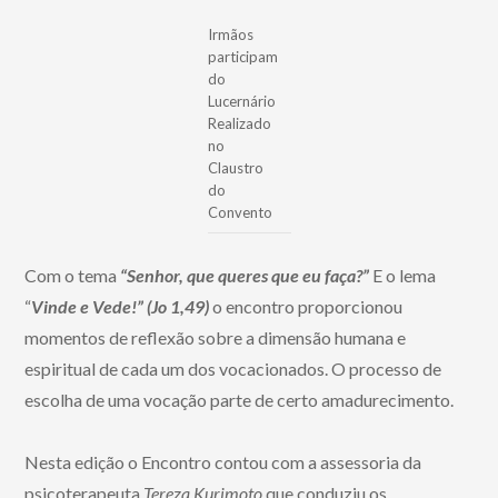
Irmãos
participam
do
Lucernário
Realizado
no
Claustro
do
Convento
Com o tema
“Senhor, que queres que eu faça?”
E o lema
“
Vinde e Vede!” (Jo 1,49)
o encontro proporcionou
momentos de reflexão sobre a dimensão humana e
espiritual de cada um dos vocacionados. O processo de
escolha de uma vocação parte de certo amadurecimento.
Nesta edição o Encontro contou com a assessoria da
psicoterapeuta
Tereza Kurimoto
que conduziu os