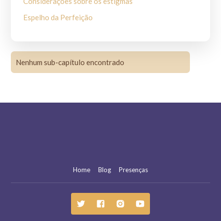
Considerações sobre os estigmas
Espelho da Perfeição
Henrique de Abranches
I Fioretti
Nenhum sub-capítulo encontrado
Juliano de Spira
Legenda dos Três Companheiros
Legenda Maior
Legenda para uso coral
Legenda Perusina
Primeira vida do Beato Francisco (Primeiro Tomás de
Celano)
Home
Blog
Presenças
Sacrum Commercium S.Francisci cum domina Paupertat
Segunda vida do Beato Francisco (Segundo Tomás de
Celano)
Tratado dos milagres