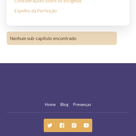
Considerações sobre os estigmas
Espelho da Perfeição
Espelho da Perfeição Menor
Henrique de Abranches
Nenhum sub-capítulo encontrado
I Fioretti
Juliano de Spira
Legenda dos Três Companheiros
Legenda Maior
Legenda Perusina
Primeira vida do Beato Francisco (Primeiro Tomás de
Celano)
Home
Blog
Presenças
Sacrum Commercium S.Francisci cum domina Paupertat
Segunda vida do Beato Francisco (Segundo Tomás de
Celano)
Tratado dos milagres