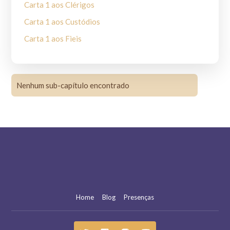
Carta 1 aos Clérigos
Carta 1 aos Custódios
Carta 1 aos Fieis
Carta 2 aos Clérigos
Carta 2 aos Custódios
Nenhum sub-capítulo encontrado
Carta 2 aos Fieis
Carta a Frei Leão
Carta aos governantes dos povos
Carta a Santo Antônio
Carta a toda Ordem
Carta a um Ministro
Exortação ao Louvor de Deus
Home
Blog
Presenças
Forma de vida para Santa Clara
Fragmentos de Celano II