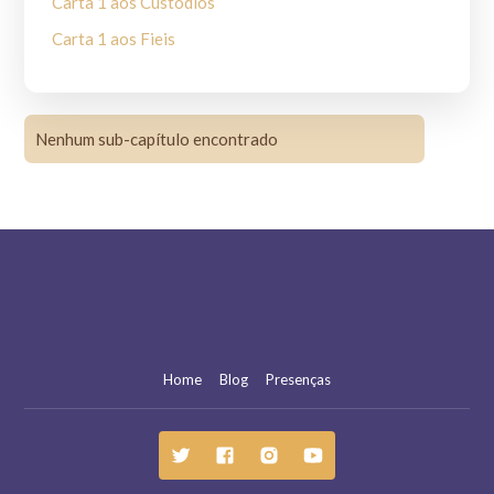
Carta 1 aos Custódios
Carta 1 aos Fieis
Carta 2 aos Clérigos
Carta 2 aos Custódios
Nenhum sub-capítulo encontrado
Carta 2 aos Fieis
Carta a Frei Leão
Carta aos governantes dos povos
Carta a Santo Antônio
Carta a toda Ordem
Carta a um Ministro
Exortação ao Louvor de Deus
Home
Blog
Presenças
Forma de vida para Santa Clara
Fragmentos da Regra de Hugo de Digne
Fragmentos do Códice de Worchester