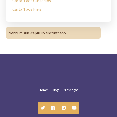
Carta 1 aos Custódios
Carta 1 aos Fieis
Carta 2 aos Clérigos
Carta 2 aos Custódios
Nenhum sub-capítulo encontrado
Carta 2 aos Fieis
Carta a Frei Leão
Carta aos governantes dos povos
Carta a Santo Antônio
Carta a toda Ordem
Carta a um Ministro
Exortação ao Louvor de Deus
Home
Blog
Presenças
Forma de vida para Santa Clara
Fragmentos da Regra de Hugo de Digne
Fragmentos de Celano II