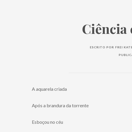
Ciência 
ESCRITO POR
FREI KAT
PUBLI
A aquarela criada
Após a brandura da torrente
Esboçou no céu