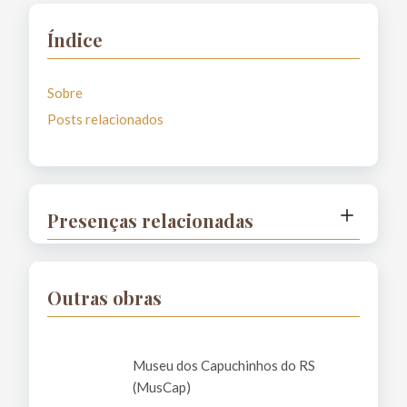
Índice
Sobre
Posts relacionados
Presenças relacionadas
Província Sagrado Coração de Jesus
Outras obras
Geral
Museu dos Capuchinhos do RS
(MusCap)