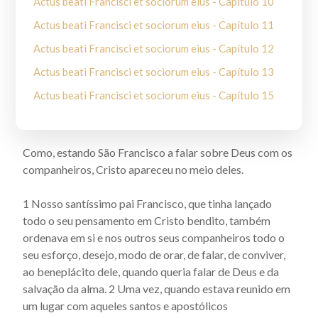
Actus beati Francisci et sociorum eius - Capítulo 10
Actus beati Francisci et sociorum eius - Capítulo 11
Actus beati Francisci et sociorum eius - Capítulo 12
Actus beati Francisci et sociorum eius - Capítulo 13
Actus beati Francisci et sociorum eius - Capítulo 15
Actus beati Francisci et sociorum eius - Capítulo 16
Actus beati Francisci et sociorum eius - Capítulo 17
Como, estando São Francisco a falar sobre Deus com os
Actus beati Francisci et sociorum eius - Capítulo 18
companheiros, Cristo apareceu no meio deles.
Actus beati Francisci et sociorum eius - Capítulo 19
1 Nosso santíssimo pai Francisco, que tinha lançado
Actus Beati Francisci et sociorum eius - Capítulo 2
todo o seu pensamento em Cristo bendito, também
Actus beati Francisci et sociorum eius - Capítulo 20
ordenava em si e nos outros seus companheiros todo o
seu esforço, desejo, modo de orar, de falar, de conviver,
Actus beati Francisci et sociorum eius - Capítulo 21
ao beneplácito dele, quando queria falar de Deus e da
Actus beati Francisci et sociorum eius - Capítulo 22
salvação da alma. 2 Uma vez, quando estava reunido em
um lugar com aqueles santos e apostólicos
Actus beati Francisci et sociorum eius - Capítulo 23