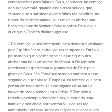
companheiros para falar de Deus, aconteceu no começo
Actus beati Francisci et sociorum eius - Capítulo 24
de sua conversão, quando ainda eram poucos, que,
Actus beati Francisci et sociorum eius - Capítulo 25
sentando-se o pai piedoso com filhos tão benditos, no
fervor do espírito mandou que um deles abrisse sua
Actus beati Francisci et sociorum eius - Capítulo 26
boca em nome do Senhor e falasse sobre Deus o que
Actus beati Francisci et sociorum eius - Capítulo 27
quer que o Espírito divino sugerisse.
Actus beati Francisci et sociorum eius - Capítulo 28
3 Ele começou obedientemente, sem demora e, ensinado
Actus beati Francisci et sociorum eius - Capítulo 29
pelo Espírito Santo, soltou coisas estupendas. Então o
Actus beati Francisci et sociorum eius - Capítulo 3
pai mandou que o primeiro se calasse e que outro
abrisse sua boca em nome do Senhor. 4 Ele também
Actus beati Francisci et sociorum eius - Capítulo 30
obedeceu e esparramou as grandezas de Deus pela
Actus beati Francisci et sociorum eius - Capítulo 31
graça de Deus. São Francisco mandou também a esse
Actus beati Francisci et sociorum eius - Capítulo 32
segundo que se calasse. E impôs a um terceiro que, sem
pensar em nada antes, falasse alguma coisa para o
Actus beati Francisci et sociorum eius - Capítulo 33
louvor de nosso senhor Jesus Cristo. 5 Também o
Actus beati Francisci et sociorum eius - Capítulo 34
terceiro, a exemplo dos primeiros, cumprindo uma
Actus beati Francisci et sociorum eius - Capítulo 35
humilde obediência, apresentou à luz coisas tão
admiráveis e arcanas sobre os segredos divinos quem
Actus beati Francisci et sociorum eius - Capítulo 36