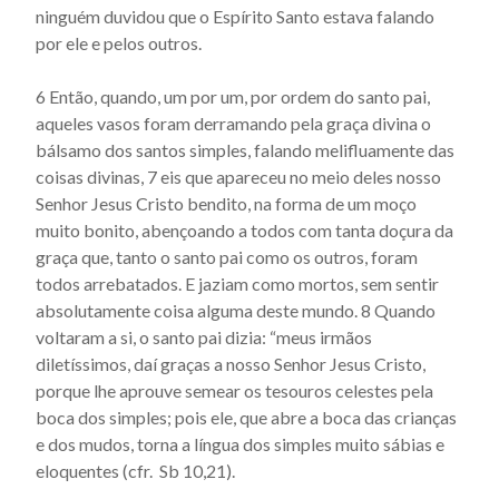
ninguém duvidou que o Espírito Santo estava falando
Actus beati Francisci et sociorum eius - Capítulo 37
por ele e pelos outros.
Actus beati Francisci et sociorum eius - Capítulo 38
6 Então, quando, um por um, por ordem do santo pai,
Actus beati Francisci et sociorum eius - Capítulo 39
aqueles vasos foram derramando pela graça divina o
Actus beati Francisci et sociorum eius - Capítulo 4
bálsamo dos santos simples, falando melifluamente das
coisas divinas, 7 eis que apareceu no meio deles nosso
Actus beati Francisci et sociorum eius - Capítulo 40
Senhor Jesus Cristo bendito, na forma de um moço
Actus beati Francisci et sociorum eius - Capítulo 41
muito bonito, abençoando a todos com tanta doçura da
Actus beati Francisci et sociorum eius - Capítulo 42
graça que, tanto o santo pai como os outros, foram
todos arrebatados. E jaziam como mortos, sem sentir
Actus beati Francisci et sociorum eius - Capítulo 43
absolutamente coisa alguma deste mundo. 8 Quando
Actus beati Francisci et sociorum eius - Capítulo 44
voltaram a si, o santo pai dizia: “meus irmãos
diletíssimos, daí graças a nosso Senhor Jesus Cristo,
Actus beati Francisci et sociorum eius - Capítulo 45
porque lhe aprouve semear os tesouros celestes pela
Actus beati Francisci et sociorum eius - Capítulo 46
boca dos simples; pois ele, que abre a boca das crianças
Actus beati Francisci et sociorum eius - Capítulo 47
e dos mudos, torna a língua dos simples muito sábias e
eloquentes (cfr. Sb 10,21).
Actus beati Francisci et sociorum eius - Capítulo 48