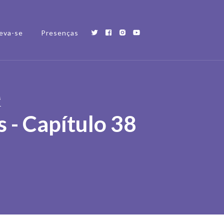
eva-se
Presenças
s
s - Capítulo 38