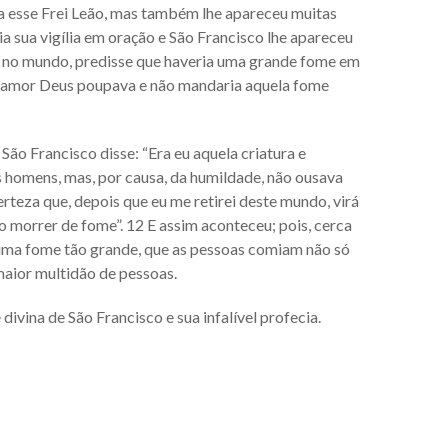
a esse Frei Leão, mas também lhe apareceu muitas
a sua vigília em oração e São Francisco lhe apareceu
va no mundo, predisse que haveria uma grande fome em
jo amor Deus poupava e não mandaria aquela fome
ão Francisco disse: “Era eu aquela criatura e
homens, mas, por causa, da humildade, não ousava
rteza que, depois que eu me retirei deste mundo, virá
o morrer de fome”. 12 E assim aconteceu; pois, cerca
 uma fome tão grande, que as pessoas comiam não só
 maior multidão de pessoas.
divina de São Francisco e sua infalível profecia.