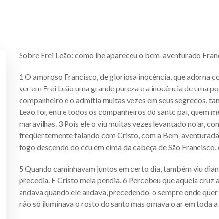
Sobre Frei Leão: como lhe apareceu o bem-aventurado Fran
1 O amoroso Francisco, de gloriosa inocência, que adorna cor
ver em Frei Leão uma grande pureza e a inocência de uma p
companheiro e o admitia muitas vezes em seus segredos, tanto
Leão foi, entre todos os companheiros do santo pai, quem me
maravilhas. 3 Pois ele o viu muitas vezes levantado no ar, 
freqüentemente falando com Cristo, com a Bem-aventurada V
fogo descendo do céu em cima da cabeça de São Francisco, e
5 Quando caminhavam juntos em certo dia, também viu diant
precedia. E Cristo mela pendia. 6 Percebeu que aquela cruz
andava quando ele andava, precedendo-o sempre onde quer qu
não só iluminava o rosto do santo mas ornava o ar em toda a v