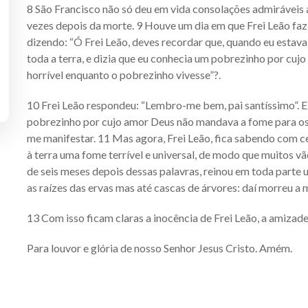
8 São Francisco não só deu em vida consolações admiráveis 
vezes depois da morte. 9 Houve um dia em que Frei Leão fazi
dizendo: “Ó Frei Leão, deves recordar que, quando eu esta
toda a terra, e dizia que eu conhecia um pobrezinho por cu
horrível enquanto o pobrezinho vivesse”?.
10 Frei Leão respondeu: “Lembro-me bem, pai santíssimo”. E S
pobrezinho por cujo amor Deus não mandava a fome para os 
me manifestar. 11 Mas agora, Frei Leão, fica sabendo com ce
à terra uma fome terrível e universal, de modo que muitos vã
de seis meses depois dessas palavras, reinou em toda parte
as raízes das ervas mas até cascas de árvores: daí morreu a
13 Com isso ficam claras a inocência de Frei Leão, a amizade 
Para louvor e glória de nosso Senhor Jesus Cristo. Amém.