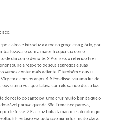
cisco.
po e alma e introduz a alma na graça e na glória, por
omba, levava-o com a maior freqüência como
 de dia como de noite. 2 Por isso, o referido Frei
lhor soube a respeito de seus segredos e suas
como vamos contar mais adiante. E também o ouviu
irgem e com os anjos. 4 Além disso, viu uma luz de
 ouviu uma voz que falava com ele saindo dessa luz.
e do rosto do santo pai uma cruz muito bonita que o
 admirável parava quando São Francisco parava,
e ele fosse. 7 E a cruz tinha tamanho esplendor que
olta. E Frei Leão via tudo isso numa luz muito clara.