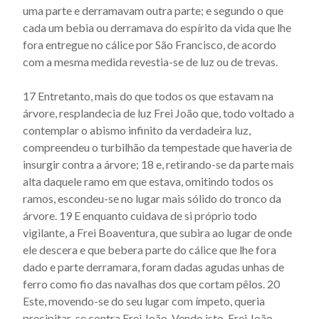
uma parte e derramavam outra parte; e segundo o que
cada um bebia ou derramava do espírito da vida­ que lhe
fora entregue no cálice por São Francisco, de acordo
com a mesma medida revestia-se de luz ou de trevas.
17 Entretanto, mais do que todos os que estavam na
árvore, resplandecia de luz Frei João que, todo voltado a
contemplar o abismo infinito da verdadeira luz,
compreendeu o turbilhão da tempestade que ha­veria de
insurgir contra a árvore; 18 e, retirando-se da parte mais
alta daquele ramo em que estava, omitindo todos os
ramos, escondeu-se no lugar mais sólido do tronco da
árvore. 19 E en­quanto cuidava de si próprio todo
vigilante, a Frei Boaventura, que subira ao lugar de onde
ele descera e que bebera parte do cá­lice que lhe fora
dado e parte derramara, foram dadas agudas unhas de
ferro como fio das navalhas dos que cortam pêlos. 20
Este, movendo-se do seu lugar com ímpeto, queria
precipitar-se contra Frei João. Vendo isto, Frei João