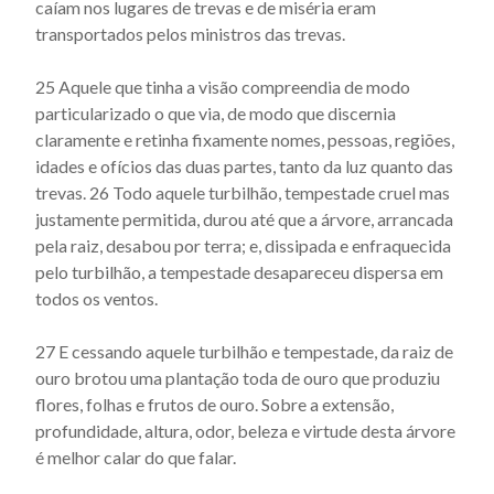
caíam nos lugares de trevas e de miséria eram
transportados pe­los ministros das trevas.
25 Aquele que tinha a visão compreendia de modo
particula­rizado o que via, de modo que discernia
claramente e reti­nha fixamente nomes, pessoas, regiões,
idades e ofícios das duas partes, tanto da luz quanto das
trevas. 26 Todo aquele turbilhão, tempestade cruel mas
justamente permitida, durou até que a árvore, arrancada
pela raiz, desabou por terra; e, dissipada e enfraquecida
pelo turbilhão, a tempestade desapare­ceu dispersa em
todos os ventos.
27 E cessando aquele turbilhão e tempestade, da raiz de
ouro brotou uma plantação toda de ouro que produziu
flores, folhas e frutos de ouro. Sobre a extensão,
profundidade, altura, odor, bele­za e virtude desta árvore
é melhor calar do que falar.