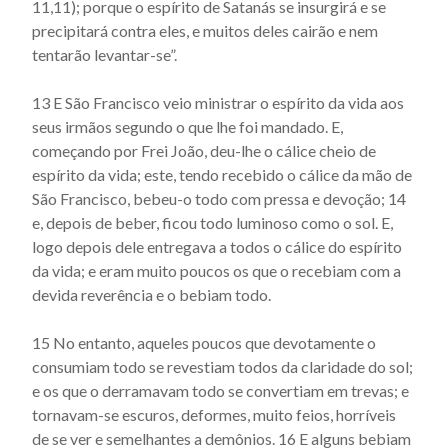
11,11); porque o espírito de Satanás se insurgirá e se
Actus beati Francisci et sociorum eius - Capítulo 60
precipitará contra eles, e muitos deles cairão e nem
tentarão levantar-se”.
Actus beati Francisci et sociorum eius - Capítulo 61
Actus beati Francisci et sociorum eius - Capítulo 62
13 E São Francisco veio ministrar o espírito da vida aos
Actus beati Francisci et sociorum eius - Capítulo 63
seus irmãos segundo o que lhe foi mandado. E,
começando por Frei João, deu-lhe o cálice cheio de
Actus beati Francisci et sociorum eius - Capítulo 65
espírito da vida; este, tendo rece­bido o cálice da mão de
Actus beati Francisci et sociorum eius - Capítulo 66
São Francisco, bebeu-o todo com pressa e devoção; 14
e, depois de beber, ficou todo luminoso como o sol. E,
Actus beati Francisci et sociorum eius - Capítulo 67
logo depois dele entregava a todos o cálice do espírito
Actus beati Francisci et sociorum eius - Capítulo 68
da vida; e eram muito pou­cos os que o recebiam com a
Actus beati Francisci et sociorum eius - Capítulo 7
devida reverência e o bebiam todo.
Actus beati Francisci et sociorum eius - Capítulo 8
15 No entanto, aqueles poucos que devotamente o
Actus beati Francisci et sociorum eius - Capítulo 9
consumiam todo se revestiam todos da claridade do sol;
Actus Beati Francisci et sociorum eius - Introdução
e os que o der­ramavam todo se convertiam em trevas; e
tornavam-se escuros, deformes, muito feios, horríveis
de se ver e semelhantes a demônios. 16 E alguns bebiam