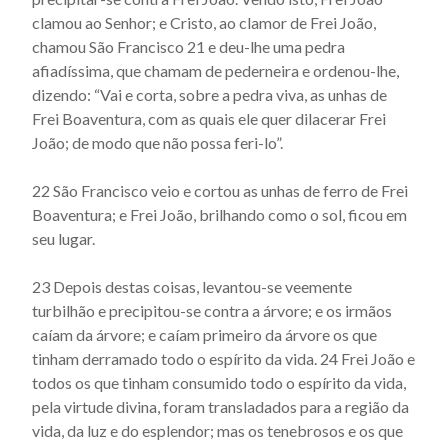
clamou ao Senhor; e Cris­to, ao clamor de Frei João,
chamou São Francisco 21 e deu-lhe uma pedra
afiadíssima, que chamam de pederneira e orde­nou-lhe,
dizendo: “Vai e corta, sobre a pedra viva, as unhas de
Frei Boaventura, com as quais ele quer dilacerar Frei
João; de modo que não possa feri-lo”.
22 São Francisco veio e cortou as unhas de ferro de Frei
Boaventura; e Frei João, brilhando como o sol, ficou em
seu lugar.
23 Depois destas coisas, levantou-se veemente
turbilhão e pre­cipitou-se contra a árvore; e os irmãos
caíam da árvore; e caíam primeiro da árvore os que
tinham derramado todo o espírito da vida. 24 Frei João e
todos os que tinham consumido todo o es­pírito da vida,
pela virtude divina, foram transladados para a re­gião da
vida, da luz e do esplendor; mas os tenebrosos e os que