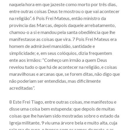
naquela hora em que jazeste como morto por três dias,
Actus beati Francisci et sociorum eius - Capítulo 36
entre outras coisas Deus te mostrou o que vai acontecer
na reli­gião”. 6 Pois Frei Mateus, então ministro da
Actus beati Francisci et sociorum eius - Capítulo 37
província das Mar­cas, depois daquele arrebatamento,
Actus beati Francisci et sociorum eius - Capítulo 38
chamou-o a si e mandou pela santa obediência que lhe
Actus beati Francisci et sociorum eius - Capítulo 39
manifestasse as coisas que vira. 7 Pois Frei Mateus era
homem de admirável mansidão, santidade e
Actus beati Francisci et sociorum eius - Capítulo 4
simplicidade; e, em seus colóquios, dizia frequentem
Actus beati Francisci et sociorum eius - Capítulo 40
ente aos ir­mãos: “Conheço um irmão a quem Deus
Actus beati Francisci et sociorum eius - Capítulo 41
revelou tudo o que há de acontecer na religião, e coisas
maravilhosas e arcanas que, se fo­rem ditas, não digo que
Actus beati Francisci et sociorum eius - Capítulo 42
não poderiam ser entendidas, mas dificilmen­te
Actus beati Francisci et sociorum eius - Capítulo 43
acreditadas”.
Actus beati Francisci et sociorum eius - Capítulo 44
8 Este Frei Tiago, entre outras coisas, me manifestou e
Actus beati Francisci et sociorum eius - Capítulo 45
disse uma coisa bem estupenda: que depois de muitas
Actus beati Francisci et sociorum eius - Capítulo 46
coisas que lhe haviam sido mostradas sobre o estado da
Igreja militante, 9 viu uma árvore bela e muito alta, cuja
Actus beati Francisci et sociorum eius - Capítulo 47
raiz era de ouro, o tronco com os ramos de prata, e as