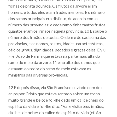
Actus beati Francisci et sociorum eius - Capítulo 48
folhas de prata dourada. Os frutos da árvore eram
Actus beati Francisci et sociorum eius - Capítulo 49
homens, e todos eles eram frades menores. E o número
dos ramos principais era distinto, de acordo com o
Actus beati Francisci et sociorum eius - Capítulo 5
número das províncias; e cada ramo tinha tantos frutos
Actus beati Francisci et sociorum eius - Capítulo 50
quantos eram os irmãos naquela província. 10 E soube o
número dos irmãos de toda a Ordem e de cada uma das
Actus beati Francisci et sociorum eius - Capítulo 51
províncias, e os nomes, rostos, ida­des, características,
Actus beati Francisci et sociorum eius - Capítulo 52
ofícios, graus, dignidades, pecados e graças deles. E viu
Actus beati Francisci et sociorum eius - Capítulo 53
Frei João de Parma que estava na parte mais alta do
ramo do meio da árvore, 11 e no alto dos ramos que
Actus beati Francisci et sociorum eius - Capítulo 54
esta­vam ao redor do ramo do meio estavam os
Actus beati Francisci et sociorum eius - Capítulo 55
ministros das diversas províncias.
Actus beati Francisci et sociorum eius - Capítulo 56
12 E depois disso, viu São Francisco enviado com dois
Actus beati Francisci et sociorum eius - Capítulo 57
anjos por Cristo que estava sentado sobre um trono
Actus beati Francisci et sociorum eius - Capítulo 58
muito grande e belo; e foi-lhe dado um cálice cheio do
espírito da vida e foi-lhe dito: “Vai e visita teus irmãos,
Actus beati Francisci et sociorum eius - Capítulo 59
dá-lhes de beber do cálice do espí­rito da vida (cf. Ap
Actus beati Francisci et sociorum eius - Capítulo 6