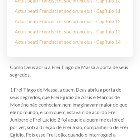
Actus beati Francisci et sociorum eius - Capítulo 10
Actus beati Francisci et sociorum eius - Capítulo 11
Actus beati Francisci et sociorum eius - Capítulo 12
Actus beati Francisci et sociorum eius - Capítulo 13
Actus beati Francisci et sociorum eius - Capítulo 14
Actus beati Francisci et sociorum eius - Capítulo 15
Actus beati Francisci et sociorum eius - Capítulo 16
Como Deus abriu a Frei Tiago de Massa a por­ta de seus
Actus beati Francisci et sociorum eius - Capítulo 17
segredos.
Actus beati Francisci et sociorum eius - Capítulo 18
1 Frei Tiago de Massa, a quem Deus abriu a porta de
Actus beati Francisci et sociorum eius - Capítulo 19
seus segredos, que Frei Egídio de Assis e Marcos de
Actus Beati Francisci et sociorum eius - Capítulo 2
Monti­no não conheciam nem imaginavam maior do que
ele no mundo, e com quem estavam de acordo Frei
Actus beati Francisci et sociorum eius - Capítulo 20
Junípero e Frei Lúcido 2 foi aquele a quem me esforcei
Actus beati Francisci et sociorum eius - Capítulo 21
por ver, sob a direção de Frei João, companheiro de Frei
Egídio. Pois esse Frei João, quando o interroguei a
Actus beati Francisci et sociorum eius - Capítulo 22