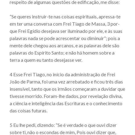
respeito de algumas questões de edifi­cação, me disse:
Actus beati Francisci et sociorum eius - Capítulo 23
Actus beati Francisci et sociorum eius - Capítulo 24
“Se queres instruir-te nas coisas espirituais, apressa-te
em ter uma conversa com Frei Tiago de Massa, 3 por­
Actus beati Francisci et sociorum eius - Capítulo 25
que Frei Egídio desejava ser iluminado por ele, e às suas
Actus beati Francisci et sociorum eius - Capítulo 26
palavras nada se pode acrescentar ou diminuir”; pois a
Actus beati Francisci et sociorum eius - Capítulo 27
mente dele chegou aos arcanos, e as palavras dele são
palavras do Espírito Santo; e não há homem sobre a
Actus beati Francisci et sociorum eius - Capítulo 28
terra a quem eu tanto desejasse ver.
Actus beati Francisci et sociorum eius - Capítulo 29
4 Esse Frei Tiago, no início da administração de Frei
Actus beati Francisci et sociorum eius - Capítulo 3
João de Parma, foi uma vez arrebatado e ficou três dias
Actus beati Francisci et sociorum eius - Capítulo 30
insensível, tanto que os irmãos começaram a duvidar que
Actus beati Francisci et sociorum eius - Capítulo 31
tivesse morrido. Fo­ram-lhe dados, por revelação divina,
a ciência e inteligência das Escrituras e o conhecimento
Actus beati Francisci et sociorum eius - Capítulo 32
das coisas futuras.
Actus beati Francisci et sociorum eius - Capítulo 33
Actus beati Francisci et sociorum eius - Capítulo 34
5 Eu lhe pedi, dizendo: “Se é verdade o que ouvi dizer
sobre ti, não o escondas de mim, Pois ouvi dizer que,
Actus beati Francisci et sociorum eius - Capítulo 35