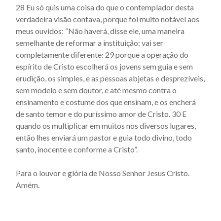
28 Eu só quis uma coisa do que o contemplador desta
verdadeira vi­são contava, porque foi muito notável aos
meus ouvidos: “Não haverá, disse ele, uma maneira
semelhante de re­formar a instituição: vai ser
completamente diferente: 29 porque a operação do
espírito de Cristo escolherá os jovens sem guia e sem
erudição, os simples, e as pessoas abjetas e desprezíveis,
sem modelo e sem doutor, e até mesmo contra o
ensinamento e costume dos que ensinam, e os encherá
de santo temor e do purís­simo amor de Cristo. 30 E
quando os multiplicar em muitos nos di­versos lugares,
então lhes enviará um pastor e guia todo divino, todo
santo, inocente e conforme a Cristo”.
Para o louvor e glória de Nosso Senhor Jesus Cristo.
Amém.