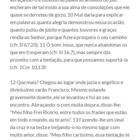
Actus beati Francisci et sociorum eius - Capítulo 49
encheram de tal modo a sua alma de consolações que ele
Actus beati Francisci et sociorum eius - Capítulo 5
quase se derreteu de gozo. 10 Mal daria para explicar
em palavras quanta alegria demonstrou nessa ocasião,
Actus beati Francisci et sociorum eius - Capítulo 50
quanto pulou de júbilo e quantos louvores e graças
Actus beati Francisci et sociorum eius - Capítulo 51
rendia ao Senhor, porque fizera próspero o seu caminho
(cfr. Sl 67,20). 11 Ó bom Jesus, que nunca abandonas os
Actus beati Francisci et sociorum eius - Capítulo 52
que em ti esperam (cfr. Sl 16,7), mas sempre dás
Actus beati Francisci et sociorum eius - Capítulo 53
proveito com a tentação, para que possamos suportá-la
Actus beati Francisci et sociorum eius - Capítulo 54
(cfr. 1Cor 10,13)!
Actus beati Francisci et sociorum eius - Capítulo 55
12 Que mais? Chegou ao lugar onde jazia o angélico e
Actus beati Francisci et sociorum eius - Capítulo 56
diviníssimo varão Francisco. Mesmo estando
Actus beati Francisci et sociorum eius - Capítulo 57
gravemente doente, ele se levantou e foi ao seu
encontro. Abraçando-o com muita doçura, disse-lhe:
Actus beati Francisci et sociorum eius - Capítulo 58
“Meu filho Frei Ricério, entre todos os frades que estão
Actus beati Francisci et sociorum eius - Capítulo 59
em todo o mundo, eu te amo”. 13 Fazendo-lhe um sinal
da cruz e na testa e beijando-o no mesmo lugar com
Actus beati Francisci et sociorum eius - Capítulo 6
muito amor, disse: “Meu filho caríssimo, essa tentação te
Actus beati Francisci et sociorum eius - Capítulo 60