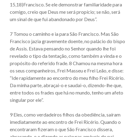
15,18)Francisco. Se ele demonstrar familiaridade para
Actus beati Francisci et sociorum eius - Capítulo 37
comigo, creio que Deus me será propício; se não, será
um sinal de que fui abandonado por Deus”.
Actus beati Francisci et sociorum eius - Capítulo 38
Actus beati Francisci et sociorum eius - Capítulo 39
7 Tomou o caminho e ia para São Francisco. Mas São
Actus beati Francisci et sociorum eius - Capítulo 4
Francisco jazia gravemente doente, no palácio do bispo
de Assis. Estava pensando no Senhor quando lhe foi
Actus beati Francisci et sociorum eius - Capítulo 40
revelado o tipo da tentação, como também a vinda e o
Actus beati Francisci et sociorum eius - Capítulo 41
propósito do referido frade. 8 Chamou na mesma hora
Actus beati Francisci et sociorum eius - Capítulo 42
os seus companheiros, Frei Masseu e Frei Leão, e disse:
“Ide rapidamente ao encontro do meu filho Frei Ricério.
Actus beati Francisci et sociorum eius - Capítulo 43
Da minha parte, abraçai-o e saudai-o, dizendo-lhe que,
Actus beati Francisci et sociorum eius - Capítulo 44
entre todos os frades que há no mundo, tenho um afeto
singular por ele”.
Actus beati Francisci et sociorum eius - Capítulo 45
Actus beati Francisci et sociorum eius - Capítulo 46
9 Eles, como verdadeiros filhos da obediência, saíram
Actus beati Francisci et sociorum eius - Capítulo 47
imediatamente ao encontro de Frei Ricério. Quando o
encontraram fizeram o que São Francisco dissera,
Actus beati Francisci et sociorum eius - Capítulo 48
abraçando-o e dizendo as palavras amáveis do pai,