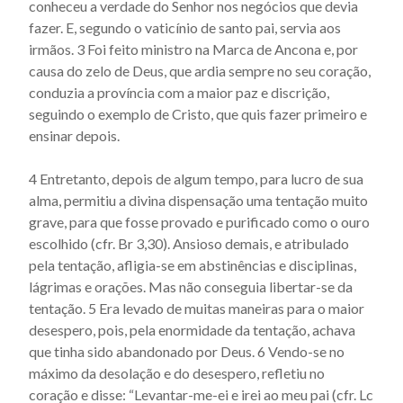
conheceu a verdade do Senhor nos negócios que devia
Actus beati Francisci et sociorum eius - Capítulo 23
fazer. E, segundo o vaticínio de santo pai, servia aos
Actus beati Francisci et sociorum eius - Capítulo 24
irmãos. 3 Foi feito ministro na Marca de Ancona e, por
causa do zelo de Deus, que ardia sempre no seu coração,
Actus beati Francisci et sociorum eius - Capítulo 25
conduzia a província com a maior paz e discrição,
Actus beati Francisci et sociorum eius - Capítulo 26
seguindo o exemplo de Cristo, que quis fazer primeiro e
Actus beati Francisci et sociorum eius - Capítulo 27
ensinar depois.
Actus beati Francisci et sociorum eius - Capítulo 28
4 Entretanto, depois de algum tempo, para lucro de sua
Actus beati Francisci et sociorum eius - Capítulo 29
alma, permitiu a divina dispensação uma tentação muito
grave, para que fosse provado e purificado como o ouro
Actus beati Francisci et sociorum eius - Capítulo 3
escolhido (cfr. Br 3,30). Ansioso demais, e atribulado
Actus beati Francisci et sociorum eius - Capítulo 30
pela tentação, afligia-se em abstinências e disciplinas,
Actus beati Francisci et sociorum eius - Capítulo 32
lágrimas e orações. Mas não conseguia libertar-se da
tentação. 5 Era levado de muitas maneiras para o maior
Actus beati Francisci et sociorum eius - Capítulo 33
desespero, pois, pela enormidade da tentação, achava
Actus beati Francisci et sociorum eius - Capítulo 34
que tinha sido abandonado por Deus. 6 Vendo-se no
Actus beati Francisci et sociorum eius - Capítulo 35
máximo da desolação e do desespero, refletiu no
coração e disse: “Levantar-me-ei e irei ao meu pai (cfr. Lc
Actus beati Francisci et sociorum eius - Capítulo 36