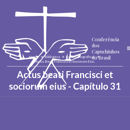
Conferência
dos
Capuchinhos
do Brasil
Home
Biblioteca
Fontes Biográficas
Actus Beati Francisci Et Sociorum Eius
Actus beati Francisci et
sociorum eius - Capítulo 31