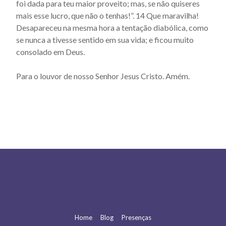
foi dada para teu maior proveito; mas, se não quiseres
Actus beati Francisci et sociorum eius - Capítulo 61
mais esse lucro, que não o tenhas!”. 14 Que maravilha!
Desapareceu na mesma hora a tentação diabólica, como
Actus beati Francisci et sociorum eius - Capítulo 62
se nunca a tivesse sentido em sua vida; e ficou muito
Actus beati Francisci et sociorum eius - Capítulo 63
consolado em Deus.
Actus beati Francisci et sociorum eius - Capítulo 64
Para o louvor de nosso Senhor Jesus Cristo. Amém.
Actus beati Francisci et sociorum eius - Capítulo 65
Actus beati Francisci et sociorum eius - Capítulo 66
Actus beati Francisci et sociorum eius - Capítulo 67
Actus beati Francisci et sociorum eius - Capítulo 68
Actus beati Francisci et sociorum eius - Capítulo 7
Actus beati Francisci et sociorum eius - Capítulo 8
Actus beati Francisci et sociorum eius - Capítulo 9
Actus Beati Francisci et sociorum eius - Introdução
Home
Blog
Presenças