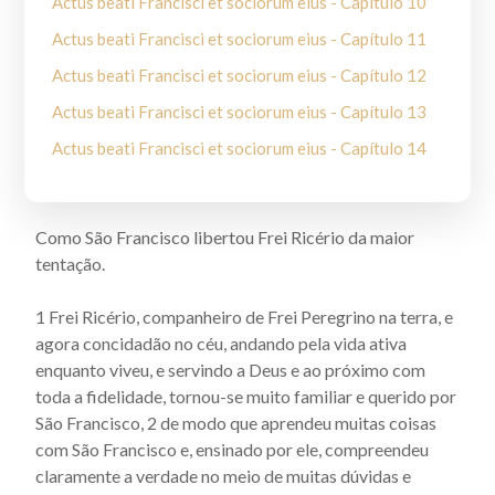
Actus beati Francisci et sociorum eius - Capítulo 10
Actus beati Francisci et sociorum eius - Capítulo 11
Actus beati Francisci et sociorum eius - Capítulo 12
Actus beati Francisci et sociorum eius - Capítulo 13
Actus beati Francisci et sociorum eius - Capítulo 14
Actus beati Francisci et sociorum eius - Capítulo 15
Actus beati Francisci et sociorum eius - Capítulo 16
Como São Francisco libertou Frei Ricério da maior
Actus beati Francisci et sociorum eius - Capítulo 17
tentação.
Actus beati Francisci et sociorum eius - Capítulo 18
1 Frei Ricério, companheiro de Frei Peregrino na terra, e
Actus beati Francisci et sociorum eius - Capítulo 19
agora concidadão no céu, andando pela vida ativa
Actus Beati Francisci et sociorum eius - Capítulo 2
enquanto viveu, e servindo a Deus e ao próximo com
toda a fidelidade, tornou-se muito familiar e querido por
Actus beati Francisci et sociorum eius - Capítulo 20
São Francisco, 2 de modo que aprendeu muitas coisas
Actus beati Francisci et sociorum eius - Capítulo 21
com São Francisco e, ensinado por ele, compreendeu
claramente a verdade no meio de muitas dúvidas e
Actus beati Francisci et sociorum eius - Capítulo 22