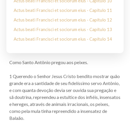
Actus beati Francisci et sociorum eius - Capítulo 10
Actus beati Francisci et sociorum eius - Capítulo 11
Actus beati Francisci et sociorum eius - Capítulo 12
Actus beati Francisci et sociorum eius - Capítulo 13
Actus beati Francisci et sociorum eius - Capítulo 14
Actus beati Francisci et sociorum eius - Capítulo 15
Actus beati Francisci et sociorum eius - Capítulo 16
Como Santo Antônio pregou aos peixes.
Actus beati Francisci et sociorum eius - Capítulo 17
1 Querendo o Senhor Jesus Cristo bendito mostrar quão
Actus beati Francisci et sociorum eius - Capítulo 18
grande era a santidade de seu fidelíssimo servo Antônio,
Actus beati Francisci et sociorum eius - Capítulo 19
e com quanta devoção devia ser ouvida sua pregação e
Actus Beati Francisci et sociorum eius - Capítulo 2
sã doutrina, repreendeu a estultice dos infiéis, insensatos
e hereges, através de animais irracionais, os peixes,
Actus beati Francisci et sociorum eius - Capítulo 20
como pela mula tinha repreendido a insensatez de
Actus beati Francisci et sociorum eius - Capítulo 21
Balaão.
Actus beati Francisci et sociorum eius - Capítulo 22