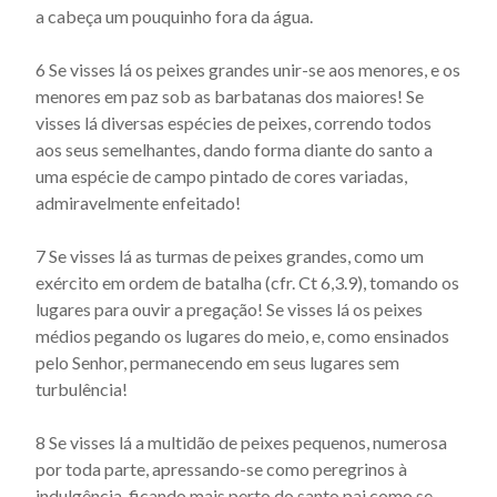
a cabeça um pouquinho fora da água.
Actus beati Francisci et sociorum eius - Capítulo 36
6 Se visses lá os peixes grandes unir-se aos menores, e os
Actus beati Francisci et sociorum eius - Capítulo 37
menores em paz sob as barbatanas dos maiores! Se
Actus beati Francisci et sociorum eius - Capítulo 38
visses lá diversas espécies de peixes, correndo todos
Actus beati Francisci et sociorum eius - Capítulo 39
aos seus semelhantes, dando forma diante do santo a
uma espécie de campo pintado de cores variadas,
Actus beati Francisci et sociorum eius - Capítulo 4
admiravelmente enfeitado!
Actus beati Francisci et sociorum eius - Capítulo 40
Actus beati Francisci et sociorum eius - Capítulo 41
7 Se visses lá as turmas de peixes grandes, como um
exército em ordem de batalha (cfr. Ct 6,3.9), tomando os
Actus beati Francisci et sociorum eius - Capítulo 42
lugares para ouvir a pregação! Se visses lá os peixes
Actus beati Francisci et sociorum eius - Capítulo 43
médios pegando os lugares do meio, e, como ensinados
pelo Senhor, permanecendo em seus lugares sem
Actus beati Francisci et sociorum eius - Capítulo 44
turbulência!
Actus beati Francisci et sociorum eius - Capítulo 46
Actus beati Francisci et sociorum eius - Capítulo 47
8 Se visses lá a multidão de peixes pequenos, numerosa
por toda parte, apressando-se como peregrinos à
Actus beati Francisci et sociorum eius - Capítulo 48
indulgência, ficando mais perto do santo pai como se