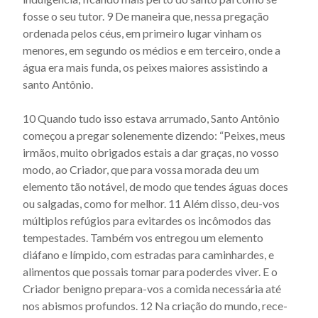
Actus beati Francisci et sociorum eius - Capítulo 49
fosse o seu tutor. 9 De maneira que, nessa pregação
Actus beati Francisci et sociorum eius - Capítulo 5
ordenada pelos céus, em primeiro lugar vinham os
menores, em segundo os médios e em terceiro, onde a
Actus beati Francisci et sociorum eius - Capítulo 50
água era mais funda, os peixes maiores assistindo a
Actus beati Francisci et sociorum eius - Capítulo 51
santo Antônio.
Actus beati Francisci et sociorum eius - Capítulo 52
10 Quando tudo isso estava arrumado, Santo Antônio
Actus beati Francisci et sociorum eius - Capítulo 53
começou a pregar solenemente dizendo: “Peixes, meus
Actus beati Francisci et sociorum eius - Capítulo 54
irmãos, muito obrigados estais a dar graças, no vosso
modo, ao Criador, que para vossa morada deu um
Actus beati Francisci et sociorum eius - Capítulo 55
elemento tão notável, de modo que tendes águas doces
Actus beati Francisci et sociorum eius - Capítulo 56
ou salgadas, como for melhor. 11 Além disso, deu-vos
Actus beati Francisci et sociorum eius - Capítulo 57
múltiplos refúgios para evitardes os incômodos das
tempestades. Também vos entregou um elemento
Actus beati Francisci et sociorum eius - Capítulo 58
diáfano e límpido, com estradas para caminhardes, e
Actus beati Francisci et sociorum eius - Capítulo 59
alimentos que possais tomar para poderdes viver. E o
Criador benigno prepara-vos a comida necessária até
Actus beati Francisci et sociorum eius - Capítulo 6
nos abismos profundos. 12 Na criação do mundo, rece­
Actus beati Francisci et sociorum eius - Capítulo 60