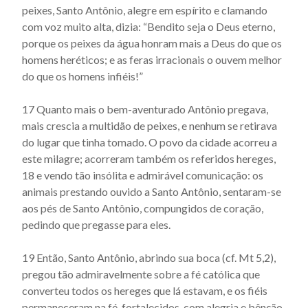
peixes, Santo Antônio, alegre em espírito e clamando
com voz muito alta, dizia: “Bendito seja o Deus eterno,
porque os peixes da água honram mais a Deus do que os
homens heréticos; e as feras irracionais o ouvem melhor
do que os homens infiéis!”
17 Quanto mais o bem-aventurado Antônio pregava,
mais crescia a multidão de peixes, e nenhum se retirava
do lugar que tinha tomado. O povo da cidade acorreu a
este milagre; acor­reram também os referidos hereges,
18 e vendo tão insólita e admirável comunicação: os
animais prestando ouvido a Santo Antônio, sentaram-se
aos pés de Santo Antônio, compungidos de coração,
pedindo que pregasse para eles.
19 Então, Santo Antônio, abrindo sua boca (cf. Mt 5,2),
pre­gou tão admiravelmente sobre a fé católica que
converteu todos os hereges que lá estavam, e os fiéis
permaneceram na fé, fortalecidos, com alegria e bênção.