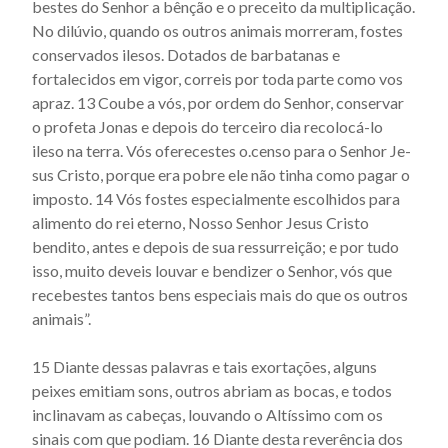
bestes do Senhor a bênção e o preceito da multiplicação.
Actus beati Francisci et sociorum eius - Capítulo 61
No dilúvio, quando os outros animais morreram, fostes
conservados ilesos. Dotados de barbatanas e
Actus beati Francisci et sociorum eius - Capítulo 62
fortalecidos em vigor, correis por toda parte como vos
Actus beati Francisci et sociorum eius - Capítulo 63
apraz. 13 Coube a vós, por ordem do Senhor, conservar
Actus beati Francisci et sociorum eius - Capítulo 64
o profeta Jonas e depois do terceiro dia re­colocá-lo
ileso na terra. Vós oferecestes o.censo para o Senhor Je­
Actus beati Francisci et sociorum eius - Capítulo 65
sus Cristo, porque era pobre ele não tinha como pagar o
Actus beati Francisci et sociorum eius - Capítulo 66
im­posto. 14 Vós fostes especialmente escolhidos para
alimento do rei eterno, Nosso Senhor Jesus Cristo
Actus beati Francisci et sociorum eius - Capítulo 67
bendito, antes e depois de sua ressurreição; e por tudo
Actus beati Francisci et sociorum eius - Capítulo 68
isso, muito deveis louvar e bendi­zer o Senhor, vós que
Actus beati Francisci et sociorum eius - Capítulo 7
recebestes tantos bens especiais mais do que os outros
animais”.
Actus beati Francisci et sociorum eius - Capítulo 8
Actus beati Francisci et sociorum eius - Capítulo 9
15 Diante dessas palavras e tais exortações, alguns
Actus Beati Francisci et sociorum eius - Introdução
peixes emitiam sons, outros abriam as bocas, e todos
inclinavam as ca­beças, louvando o Altíssimo com os
sinais com que podiam. 16 Diante desta reverência dos