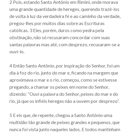
2 Pois, estando Santo Antônio em Rimini, onde morava
Actus beati Francisci et sociorum eius - Capítulo 23
uma grande quantidade de hereges, querendo trazê-los
Actus beati Francisci et sociorum eius - Capítulo 24
de volta à luz da verdadeira fé e ao caminho da verdade,
pregou-lhes por muitos dias sobre as Escrituras
Actus beati Francisci et sociorum eius - Capítulo 25
católicas. 3 Eles, porém, duros como pedra pela
Actus beati Francisci et sociorum eius - Capítulo 26
obstinação, não só recusaram concordar com suas
Actus beati Francisci et sociorum eius - Capítulo 27
santas palavras mas até, com desprezo, recusaram-se a
ouvi-lo.
Actus beati Francisci et sociorum eius - Capítulo 28
Actus beati Francisci et sociorum eius - Capítulo 29
4 Então Santo Antônio, por inspiração do Senhor, foi um
dia à foz do rio, junto do mar e, ficando na margem que
Actus beati Francisci et sociorum eius - Capítulo 3
aproximava o mar e o rio, começou, como se estivesse
Actus beati Francisci et sociorum eius - Capítulo 30
pregando, a chamar os peixes em nome do Senhor,
Actus beati Francisci et sociorum eius - Capítulo 31
dizendo: “Ouvi a palavra do Senhor, peixes do mar e do
rio, já que os infiéis hereges não a ouvem por desprezo”.
Actus beati Francisci et sociorum eius - Capítulo 32
Actus beati Francisci et sociorum eius - Capítulo 33
5 E eis que, de repente, chegou a Santo Antônio uma
Actus beati Francisci et sociorum eius - Capítulo 34
multidão tão grande de peixes grandes e pequenos, que
nunca foi vista junto naqueles lados. E todos mantinham
Actus beati Francisci et sociorum eius - Capítulo 35